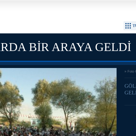
T
ARDA BİR ARAYA GELDİ
»
Foto 
GELDİ
GÖL
GEL