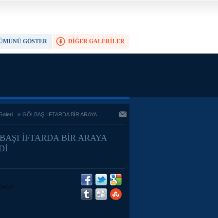
ÜMÜNÜ GÖSTER
DİĞER GALERİLER
TAM EKRAN YAP
Galeri
»
GÖLBAŞI İFTARDA BİR ARAYA
BAŞI İFTARDA BİR ARAYA
Dİ
Tweet