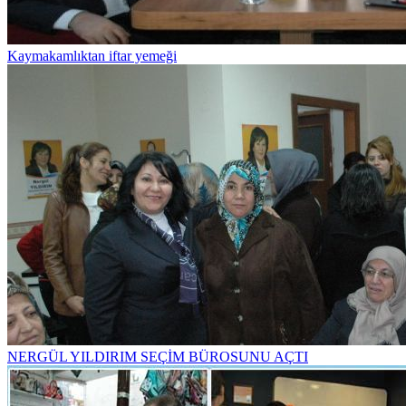
Kaymakamlıktan iftar yemeği
NERGÜL YILDIRIM SEÇİM BÜROSUNU AÇTI