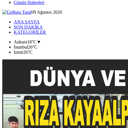
Günün Haberleri
09 Ağustos 2026
ANA SAYFA
SON DAKİKA
KATEGORİLER
Ankara
18°C
▼
İstanbul
26°C
İzmir
26°C