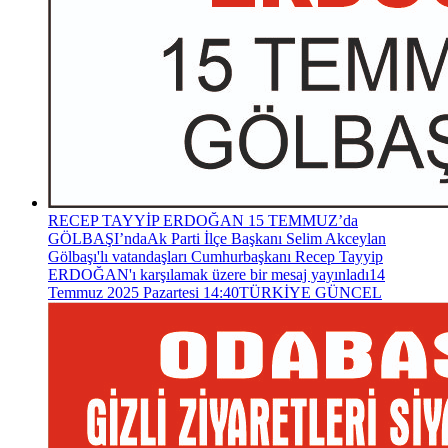
RECEP TAYYİP ERDOĞAN 15 TEMMUZ’da
GÖLBAŞI’nda
Ak Parti İlçe Başkanı Selim Akceylan
Gölbaşı'lı vatandaşları Cumhurbaşkanı Recep Tayyip
ERDOĞAN'ı karşılamak üzere bir mesaj yayınladı
14
Temmuz 2025 Pazartesi 14:40
TÜRKİYE GÜNCEL