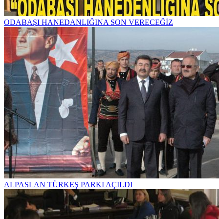
ODABAŞI HANEDANLIĞINA SON VERECEĞİZ
ALPASLAN TÜRKEŞ PARKI AÇILDI