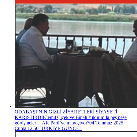
ODABAŞI’NIN GİZLİ ZİYARETLERİ SİYASETİ
KARIŞTIRDI!
Cemil Çiçek ve Binali Yıldırım’la peş peşe
görüşmeler… AK Parti’ye mi geçiyor?
04 Temmuz 2025
Cuma 12:50
TÜRKİYE GÜNCEL