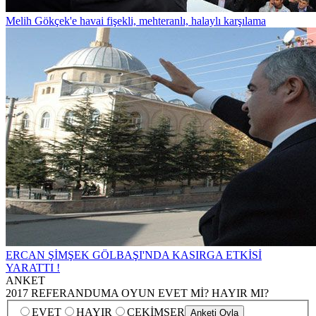
Melih Gökçek'e havai fişekli, mehteranlı, halaylı karşılama
ERCAN ŞİMŞEK GÖLBAŞI'NDA KASIRGA ETKİSİ
YARATTI !
ANKET
2017 REFERANDUMA OYUN EVET Mİ? HAYIR MI?
EVET
HAYIR
ÇEKİMSER