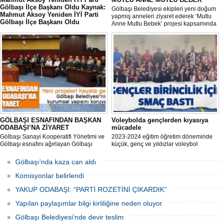
Gölbaşı İlçe Başkanı Oldu Kaynak:
Gölbaşı Belediyesi ekipleri yeni doğum
Mahmut Aksoy Yeniden İYİ Parti
yapmış anneleri ziyaret ederek ‘Mutlu
Gölbaşı İlçe Başkanı Oldu
Anne Mutlu Bebek’ projesi kapsamında
Mahmut Aksoy Yeniden İYİ Parti Gölbaşı
hem içerisinde doğum sonrası temel
İlçe Başkanı Oldu
ihtiyaçların yer aldığı çantayı takdim
ediyor hem de uygulamalı eğitim
veriyor.
GÖLBAŞI ESNAFINDAN BAŞKAN
Voleybolda gençlerden kıyasıya
ODABAŞI’NA ZİYARET
mücadele
Gölbaşı Sanayi Kooperatifi Yönetimi ve
2023-2024 eğitim öğretim döneminde
Gölbaşı esnafını ağırlayan Gölbaşı
küçük, genç ve yıldızlar voleybol
Belediye Başkanı Yakup Odabaşı ilçeyi
müsabakasında birincilik için yarıştı.
istişare ile yöneteceklerini belirterek
Gölbaşı'nda kaza can aldı
“Yeni projeleri hayata geçireceğiz.
Gölbaşı’mızın daha yaşanabilir, daha
Komisyonlar belirlendi
düzgün, daha temiz olması için
YAKUP ODABAŞI: “PARTİ ROZETİNİ ÇIKARDIK”
Yapılan paylaşımlar bilgi kirliliğine neden oluyor
Gölbaşı Belediyesi'nde devir teslim