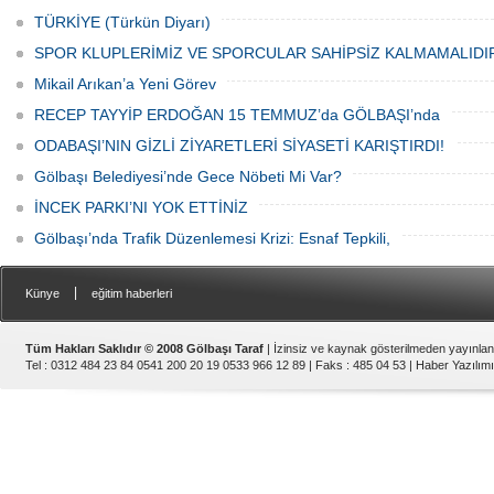
vatandaşlar katıldı.
TÜRKİYE (Türkün Diyarı)
SPOR KLUPLERİMİZ VE SPORCULAR SAHİPSİZ KALMAMALIDI
Mikail Arıkan’a Yeni Görev
RECEP TAYYİP ERDOĞAN 15 TEMMUZ’da GÖLBAŞI’nda
ODABAŞI’NIN GİZLİ ZİYARETLERİ SİYASETİ KARIŞTIRDI!
Gölbaşı Belediyesi’nde Gece Nöbeti Mi Var?
İNCEK PARKI’NI YOK ETTİNİZ
Gölbaşı’nda Trafik Düzenlemesi Krizi: Esnaf Tepkili,
|
Künye
eğitim haberleri
Tüm Hakları Saklıdır © 2008 Gölbaşı Taraf
| İzinsiz ve kaynak gösterilmeden yayınla
Tel : 0312 484 23 84 0541 200 20 19 0533 966 12 89 | Faks : 485 04 53 |
Haber Yazılımı