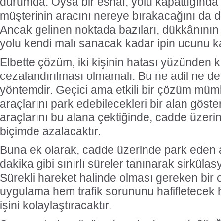
durumda. Oysa bir esnaf, yolu kapattığında
müşterinin aracını nereye bırakacağını da
Ancak gelinen noktada bazıları, dükkânının
yolu kendi malı sanacak kadar ipin ucunu k
Elbette çözüm, iki kişinin hatası yüzünden 
cezalandırılması olmamalı. Bu ne adil ne de 
yöntemdir. Geçici ama etkili bir çözüm müm
araçlarını park edebilecekleri bir alan göster
araçlarını bu alana çektiğinde, cadde üzeri
biçimde azalacaktır.
Buna ek olarak, cadde üzerinde park eden 
dakika gibi sınırlı süreler tanınarak sirkülas
Sürekli hareket halinde olması gereken bir
uygulama hem trafik sorununu hafifletecek
işini kolaylaştıracaktır.