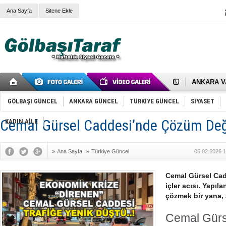
Ana Sayfa
Sitene Ekle
RIZA KAY
ANKARA V
Gölbaşı’nd
Cemal Gürs
Samet Kesk
GÖLBAŞI GÜNCEL
ANKARA GÜNCEL
TÜRKİYE GÜNCEL
SİYASET
FAİZ ORAN
OLİMPİK 
Cemal Gürsel Caddesi’nde Çözüm Değil
KADIN AİLE
SÖZ YERİ
TÜRKİYE (T
SPOR KLU
»
Ana Sayfa
»
Türkiye Güncel
05.02.2026 1
Mikail Arı
RECEP TA
ODABAŞI’N
Cemal Gürsel Cad
Gölbaşı Be
içler acısı. Yapı
İNCEK PAR
çözmek bir yana, 
Cemal Gürs