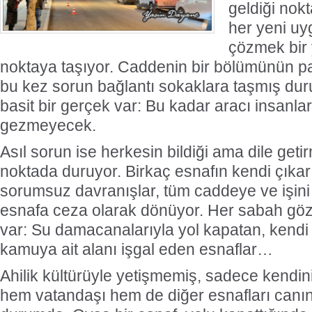
geldiği nokt
her yeni u
çözmek bir 
noktaya taşıyor. Caddenin bir bölümünün p
bu kez sorun bağlantı sokaklara taşmış du
basit bir gerçek var: Bu kadar aracı insanlar 
gezmeyecek.
Asıl sorun ise herkesin bildiği ama dile geti
noktada duruyor. Birkaç esnafın kendi çıkar
sorumsuz davranışlar, tüm caddeye ve işin
esnafa ceza olarak dönüyor. Her sabah gözl
var: Su damacanalarıyla yol kapatan, kendi
kamuya ait alanı işgal eden esnaflar…
Ahilik kültürüyle yetişmemiş, sadece kendin
hem vatandaşı hem de diğer esnafları canı