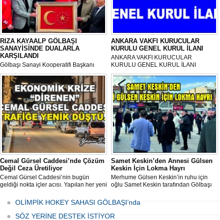
RIZA KAYAALP GÖLBAŞI
ANKARA VAKFI KURUCULAR
SANAYİSİNDE DUALARLA
KURULU GENEL KURUL İLANI
KARŞILANDI
ANKARA VAKFI KURUCULAR
Gölbaşı Sanayi Kooperatifi Başkanı
KURULU GENEL KURUL İLANI
Mehmet Aktay öncülüğünde, sanayi
esnafı adına düzenlenen anlamlı anma
programı Sanayi Camii’nde yoğun
katılımla gerçekleştirildi.
Cemal Gürsel Caddesi’nde Çözüm
Samet Keskin’den Annesi Gülsen
Değil Ceza Üretiliyor
Keskin İçin Lokma Hayrı
Cemal Gürsel Caddesi’nin bugün
Merhume Gülsen Keskin’in ruhu için
geldiği nokta içler acısı. Yapılan her yeni
oğlu Samet Keskin tarafından Gölbaşı
uygulama sorunu çözmek bir yana,
Meydanı’nda bulunan Bozkurt Heykeli
adeta başka bir noktaya taşıyor
önünde lokma ikramı gerçekleştirildi.
OLİMPİK HOKEY SAHASI GÖLBAŞI’nda
Düzenlenen hayra çok sayıda siyasi
temsilci, sivil toplum kuruluşu üyeleri ve
SÖZ YERİNE DESTEK İSTİYOR