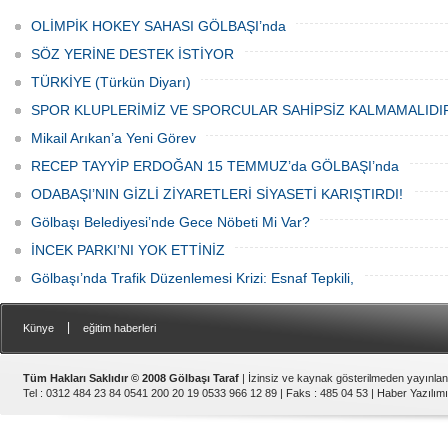
uygulama sorunu çözmek bir yana,
Meydanı’nda bulunan Bozkurt Heykeli
adeta başka bir noktaya taşıyor
önünde lokma ikramı gerçekleştirildi.
OLİMPİK HOKEY SAHASI GÖLBAŞI’nda
Düzenlenen hayra çok sayıda siyasi
temsilci, sivil toplum kuruluşu üyeleri ve
SÖZ YERİNE DESTEK İSTİYOR
vatandaşlar katıldı.
TÜRKİYE (Türkün Diyarı)
SPOR KLUPLERİMİZ VE SPORCULAR SAHİPSİZ KALMAMALIDI
Mikail Arıkan’a Yeni Görev
RECEP TAYYİP ERDOĞAN 15 TEMMUZ’da GÖLBAŞI’nda
ODABAŞI’NIN GİZLİ ZİYARETLERİ SİYASETİ KARIŞTIRDI!
Gölbaşı Belediyesi’nde Gece Nöbeti Mi Var?
İNCEK PARKI’NI YOK ETTİNİZ
Gölbaşı’nda Trafik Düzenlemesi Krizi: Esnaf Tepkili,
|
Künye
eğitim haberleri
Tüm Hakları Saklıdır © 2008 Gölbaşı Taraf
| İzinsiz ve kaynak gösterilmeden yayınla
Tel : 0312 484 23 84 0541 200 20 19 0533 966 12 89 | Faks : 485 04 53 |
Haber Yazılımı