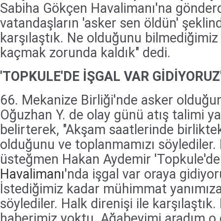
Sabiha Gökçen Havalimanı'na gönderd
vatandaşların 'asker sen öldün' şeklind
karşılaştık. Ne olduğunu bilmediğimiz 
kaçmak zorunda kaldık" dedi.
'TOPKULE'DE İŞGAL VAR GİDİYORUZ
66. Mekanize Birliği'nde asker olduğu
Oğuzhan Y. de olay günü atış talimi ya
belirterek, "Akşam saatlerinde birlikte
olduğunu ve toplanmamızı söylediler.
üsteğmen Hakan Aydemir 'Topkule'de i
Havalimanı
'nda işgal var oraya gidiyor
İstediğimiz kadar mühimmat yanımıza 
söylediler. Halk direnişi ile karşılaştı
haberimiz yoktu. Ağabeyimi aradım o d