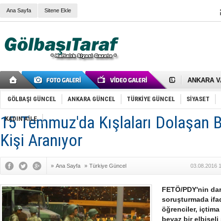
Ana Sayfa
Sitene Ekle
RIZA KAY
ANKARA V
Gölbaşı’nd
Cemal Gürs
GÖLBAŞI GÜNCEL
ANKARA GÜNCEL
TÜRKİYE GÜNCEL
SİYASET
Samet Kesk
FAİZ ORAN
15 Temmuz'da Kışlaları Dolaşan B
OLİMPİK 
KADIN AİLE
SÖZ YERİ
Kişi Aranıyor
TÜRKİYE (T
SPOR KLU
Mikail Arı
RECEP TA
»
Ana Sayfa
»
Türkiye Güncel
03.08.2016 
ODABAŞI’N
Gölbaşı Be
İNCEK PAR
FETÖ/PDY'nin darb
soruşturmada ifad
öğrenciler, içtim
beyaz bir elbisel