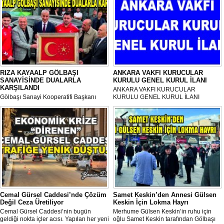
RIZA KAYAALP GÖLBAŞI
ANKARA VAKFI KURUCULAR
SANAYİSİNDE DUALARLA
KURULU GENEL KURUL İLANI
KARŞILANDI
ANKARA VAKFI KURUCULAR
Gölbaşı Sanayi Kooperatifi Başkanı
KURULU GENEL KURUL İLANI
Mehmet Aktay öncülüğünde, sanayi
esnafı adına düzenlenen anlamlı anma
programı Sanayi Camii’nde yoğun
katılımla gerçekleştirildi.
Cemal Gürsel Caddesi’nde Çözüm
Samet Keskin’den Annesi Gülsen
Değil Ceza Üretiliyor
Keskin İçin Lokma Hayrı
Cemal Gürsel Caddesi’nin bugün
Merhume Gülsen Keskin’in ruhu için
geldiği nokta içler acısı. Yapılan her yeni
oğlu Samet Keskin tarafından Gölbaşı