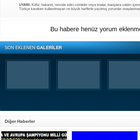
UYARI:
Küfür, hakaret, rencide edici cümleler veya imalar, inançlara saldırı içere
Türkçe karakter kullanılmayan ve büyük harflerle yazılmış yorumlar onaylanma
Bu habere henüz yorum eklenme
SON EKLENEN
GALERİLER
Diğer Haberler