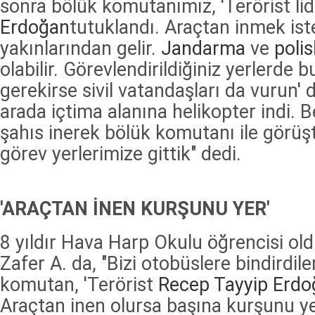
sonra bölük komutanımız, 'Terörist li
Erdoğan
tutuklandı. Araçtan inmek is
yakınlarından gelir.
Jandarma
ve
polis
olabilir. Görevlendirildiğiniz yerlerde bu
gerekirse sivil vatandaşları da vurun' 
arada içtima alanına helikopter indi. Be
şahıs inerek bölük komutanı ile görüş
görev yerlerimize gittik" dedi.
'ARAÇTAN İNEN KURŞUNU YER'
8 yıldır Hava Harp Okulu öğrencisi o
Zafer A. da, "Bizi otobüslere bindirdil
komutan, 'Terörist
Recep Tayyip Erdo
Araçtan inen olursa başına kurşunu yer