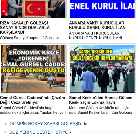
RIZA KAYAALP GÖLBAŞI
ANKARA VAKFI KURUCULAR
SANAYİSİNDE DUALARLA
KURULU GENEL KURUL İLANI
KARŞILANDI
ANKARA VAKFI KURUCULAR
Gölbaşı Sanayi Kooperatifi Başkanı
KURULU GENEL KURUL İLANI
Mehmet Aktay öncülüğünde, sanayi
esnafı adına düzenlenen anlamlı anma
programı Sanayi Camii’nde yoğun
katılımla gerçekleştirildi.
Cemal Gürsel Caddesi’nde Çözüm
Samet Keskin’den Annesi Gülsen
Değil Ceza Üretiliyor
Keskin İçin Lokma Hayrı
Cemal Gürsel Caddesi’nin bugün
Merhume Gülsen Keskin’in ruhu için
geldiği nokta içler acısı. Yapılan her yeni
oğlu Samet Keskin tarafından Gölbaşı
uygulama sorunu çözmek bir yana,
Meydanı’nda bulunan Bozkurt Heykeli
adeta başka bir noktaya taşıyor
önünde lokma ikramı gerçekleştirildi.
OLİMPİK HOKEY SAHASI GÖLBAŞI’nda
Düzenlenen hayra çok sayıda siyasi
temsilci, sivil toplum kuruluşu üyeleri ve
SÖZ YERİNE DESTEK İSTİYOR
vatandaşlar katıldı.