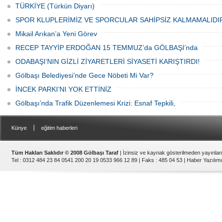
TÜRKİYE (Türkün Diyarı)
SPOR KLUPLERİMİZ VE SPORCULAR SAHİPSİZ KALMAMALIDI
Mikail Arıkan’a Yeni Görev
RECEP TAYYİP ERDOĞAN 15 TEMMUZ’da GÖLBAŞI’nda
ODABAŞI’NIN GİZLİ ZİYARETLERİ SİYASETİ KARIŞTIRDI!
Gölbaşı Belediyesi’nde Gece Nöbeti Mi Var?
İNCEK PARKI’NI YOK ETTİNİZ
Gölbaşı’nda Trafik Düzenlemesi Krizi: Esnaf Tepkili,
|
Künye
eğitim haberleri
Tüm Hakları Saklıdır © 2008 Gölbaşı Taraf
| İzinsiz ve kaynak gösterilmeden yayınla
Tel : 0312 484 23 84 0541 200 20 19 0533 966 12 89 | Faks : 485 04 53 |
Haber Yazılımı