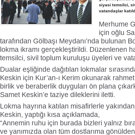
siyasi temsilci, s
vatandaşlar katıld
Merhume Gü
için oğlu S
tarafından Gölbaşı Meydanı’nda bulunan B
lokma ikramı gerçekleştirildi. Düzenlenen h
temsilci, sivil toplum kuruluşu üyeleri ve vat
Dualar eşliğinde dağıtılan lokmalar sıras
Keskin için Kur’an-ı Kerim okunarak rahmet d
birlik ve beraberlik duyguları ön plana çıka
Samet Keskin’e taziye dileklerini iletti.
Lokma hayrına katılan misafirlerle yakından
Keskin, yaptığı kısa açıklamada,
“Annemin ruhu için burada bizleri yalnız b
ve yanımızda olan tüm dostlarıma gönülden