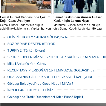
Cemal Gürsel Caddesi’nde Çözüm
Samet Keskin’den Annesi Gülsen
Değil Ceza Üretiliyor
Keskin İçin Lokma Hayrı
Cemal Gürsel Caddesi’nin bugün
Merhume Gülsen Keskin’in ruhu için
geldiği nokta içler acısı. Yapılan her yeni
oğlu Samet Keskin tarafından Gölbaşı
uygulama sorunu çözmek bir yana,
Meydanı’nda bulunan Bozkurt Heykeli
adeta başka bir noktaya taşıyor
önünde lokma ikramı gerçekleştirildi.
OLİMPİK HOKEY SAHASI GÖLBAŞI’nda
Düzenlenen hayra çok sayıda siyasi
temsilci, sivil toplum kuruluşu üyeleri ve
SÖZ YERİNE DESTEK İSTİYOR
vatandaşlar katıldı.
TÜRKİYE (Türkün Diyarı)
SPOR KLUPLERİMİZ VE SPORCULAR SAHİPSİZ KALMAMALIDI
Mikail Arıkan’a Yeni Görev
RECEP TAYYİP ERDOĞAN 15 TEMMUZ’da GÖLBAŞI’nda
ODABAŞI’NIN GİZLİ ZİYARETLERİ SİYASETİ KARIŞTIRDI!
Gölbaşı Belediyesi’nde Gece Nöbeti Mi Var?
İNCEK PARKI’NI YOK ETTİNİZ
Gölbaşı’nda Trafik Düzenlemesi Krizi: Esnaf Tepkili,