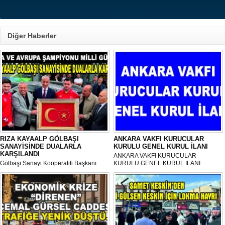
Diğer Haberler
RIZA KAYAALP GÖLBAŞI
ANKARA VAKFI KURUCULAR
SANAYİSİNDE DUALARLA
KURULU GENEL KURUL İLANI
KARŞILANDI
ANKARA VAKFI KURUCULAR
Gölbaşı Sanayi Kooperatifi Başkanı
KURULU GENEL KURUL İLANI
Mehmet Aktay öncülüğünde, sanayi
esnafı adına düzenlenen anlamlı anma
programı Sanayi Camii’nde yoğun
katılımla gerçekleştirildi.