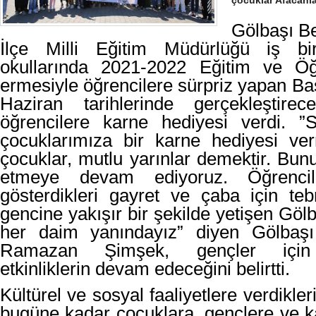
çocuklar Afacanl
Gölbaşı Be
İlçe Milli Eğitim Müdürlüğü iş birl
okullarında 2021-2022 Eğitim ve Öğ
ermesiyle öğrencilere sürpriz yapan B
Haziran tarihlerinde gerçekleştirec
öğrencilere karne hediyesi verdi. ”S
çocuklarımıza bir karne hediyesi ver
çocuklar, mutlu yarınlar demektir. Bunun
etmeye devam ediyoruz. Öğrencile
gösterdikleri gayret ve çaba için te
gencine yakışır bir şekilde yetişen Gölb
her daim yanındayız” diyen Gölbaşı
Ramazan Şimşek, gençler için d
etkinliklerin devam edeceğini belirtti.
Kültürel ve sosyal faaliyetlere verdikl
bugüne kadar çocuklara, gençlere ve ka