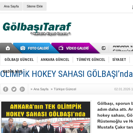
Ana Sayfa
Sitene Ekle
RIZA KAY
ANKARA V
Gölbaşı’nd
Cemal Gürs
Samet Kesk
GÖLBAŞI GÜNCEL
ANKARA GÜNCEL
TÜRKİYE GÜNCEL
SİYASET
FAİZ ORAN
OLİMPİK 
OLİMPİK HOKEY SAHASI GÖLBAŞI’nda
KADIN AİLE
SÖZ YERİ
TÜRKİYE (T
SPOR KLU
»
Ana Sayfa
»
Türkiye Güncel
02.01.2026 1
Mikail Arı
RECEP TA
ODABAŞI’N
Gölbaşı, sporun 
Gölbaşı Be
adım daha attı. An
İNCEK PAR
hokey sahası, Gö
Rüstemoğlu ve H
Mustafa Çakır tar