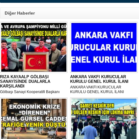
Diğer Haberler
RIZA KAYAALP GÖLBAŞI
ANKARA VAKFI KURUCULAR
SANAYİSİNDE DUALARLA
KURULU GENEL KURUL İLANI
KARŞILANDI
ANKARA VAKFI KURUCULAR
Gölbaşı Sanayi Kooperatifi Başkanı
KURULU GENEL KURUL İLANI
Mehmet Aktay öncülüğünde, sanayi
esnafı adına düzenlenen anlamlı anma
programı Sanayi Camii’nde yoğun
katılımla gerçekleştirildi.