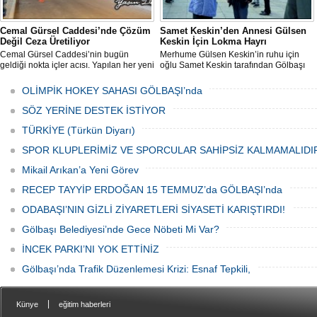
Cemal Gürsel Caddesi’nde Çözüm
Samet Keskin’den Annesi Gülsen
Değil Ceza Üretiliyor
Keskin İçin Lokma Hayrı
Cemal Gürsel Caddesi’nin bugün
Merhume Gülsen Keskin’in ruhu için
geldiği nokta içler acısı. Yapılan her yeni
oğlu Samet Keskin tarafından Gölbaşı
uygulama sorunu çözmek bir yana,
Meydanı’nda bulunan Bozkurt Heykeli
adeta başka bir noktaya taşıyor
önünde lokma ikramı gerçekleştirildi.
OLİMPİK HOKEY SAHASI GÖLBAŞI’nda
Düzenlenen hayra çok sayıda siyasi
temsilci, sivil toplum kuruluşu üyeleri ve
SÖZ YERİNE DESTEK İSTİYOR
vatandaşlar katıldı.
TÜRKİYE (Türkün Diyarı)
SPOR KLUPLERİMİZ VE SPORCULAR SAHİPSİZ KALMAMALIDI
Mikail Arıkan’a Yeni Görev
RECEP TAYYİP ERDOĞAN 15 TEMMUZ’da GÖLBAŞI’nda
ODABAŞI’NIN GİZLİ ZİYARETLERİ SİYASETİ KARIŞTIRDI!
Gölbaşı Belediyesi’nde Gece Nöbeti Mi Var?
İNCEK PARKI’NI YOK ETTİNİZ
Gölbaşı’nda Trafik Düzenlemesi Krizi: Esnaf Tepkili,
|
Künye
eğitim haberleri