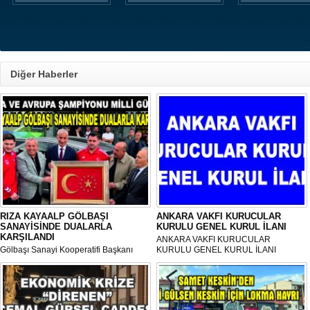
Diğer Haberler
RIZA KAYAALP GÖLBAŞI
ANKARA VAKFI KURUCULAR
SANAYİSİNDE DUALARLA
KURULU GENEL KURUL İLANI
KARŞILANDI
ANKARA VAKFI KURUCULAR
Gölbaşı Sanayi Kooperatifi Başkanı
KURULU GENEL KURUL İLANI
Mehmet Aktay öncülüğünde, sanayi
esnafı adına düzenlenen anlamlı anma
programı Sanayi Camii’nde yoğun
katılımla gerçekleştirildi.