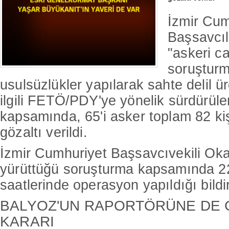
İzmir Cum
Başsavcıl
"askeri c
soruşturm
usulsüzlükler yapılarak sahte delil üre
ilgili FETÖ/PDY'ye yönelik sürdürül
kapsamında, 65'i asker toplam 82 ki
gözaltı verildi.
İzmir Cumhuriyet Başsavcıvekili Ok
yürüttüğü soruşturma kapsamında 22
saatlerinde operasyon yapıldığı bildiri
BALYOZ'UN RAPORTÖRÜNE DE 
KARARI