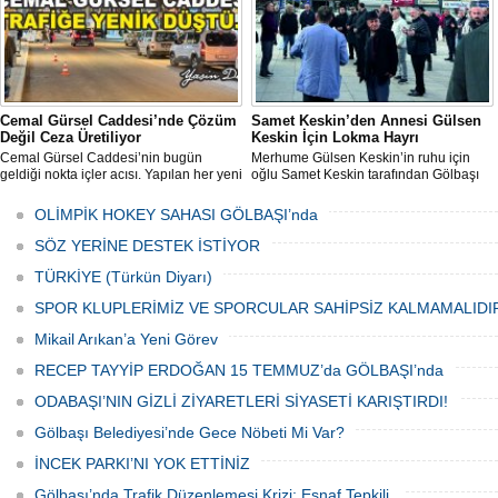
Cemal Gürsel Caddesi’nde Çözüm
Samet Keskin’den Annesi Gülsen
Değil Ceza Üretiliyor
Keskin İçin Lokma Hayrı
Cemal Gürsel Caddesi’nin bugün
Merhume Gülsen Keskin’in ruhu için
geldiği nokta içler acısı. Yapılan her yeni
oğlu Samet Keskin tarafından Gölbaşı
uygulama sorunu çözmek bir yana,
Meydanı’nda bulunan Bozkurt Heykeli
adeta başka bir noktaya taşıyor
önünde lokma ikramı gerçekleştirildi.
OLİMPİK HOKEY SAHASI GÖLBAŞI’nda
Düzenlenen hayra çok sayıda siyasi
temsilci, sivil toplum kuruluşu üyeleri ve
SÖZ YERİNE DESTEK İSTİYOR
vatandaşlar katıldı.
TÜRKİYE (Türkün Diyarı)
SPOR KLUPLERİMİZ VE SPORCULAR SAHİPSİZ KALMAMALIDI
Mikail Arıkan’a Yeni Görev
RECEP TAYYİP ERDOĞAN 15 TEMMUZ’da GÖLBAŞI’nda
ODABAŞI’NIN GİZLİ ZİYARETLERİ SİYASETİ KARIŞTIRDI!
Gölbaşı Belediyesi’nde Gece Nöbeti Mi Var?
İNCEK PARKI’NI YOK ETTİNİZ
Gölbaşı’nda Trafik Düzenlemesi Krizi: Esnaf Tepkili,