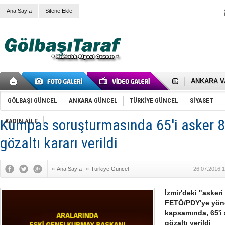
Ana Sayfa
Sitene Ekle
RIZA KAY
ANKARA V
Gölbaşı’nd
Cemal Gürs
Samet Kesk
GÖLBAŞI GÜNCEL
ANKARA GÜNCEL
TÜRKİYE GÜNCEL
SİYASET
FAİZ ORAN
OLİMPİK 
Kumpas soruşturmasında 65'i asker 8
KADIN AİLE
SÖZ YERİ
TÜRKİYE (T
gözaltı kararı verildi
SPOR KLU
Mikail Arı
RECEP TA
»
Ana Sayfa
»
Türkiye Güncel
26.07.2016 1
ODABAŞI’N
Gölbaşı Be
İNCEK PAR
İzmir'deki "askeri
FETÖ/PDY'ye yöne
kapsamında, 65'i 
gözaltı verildi