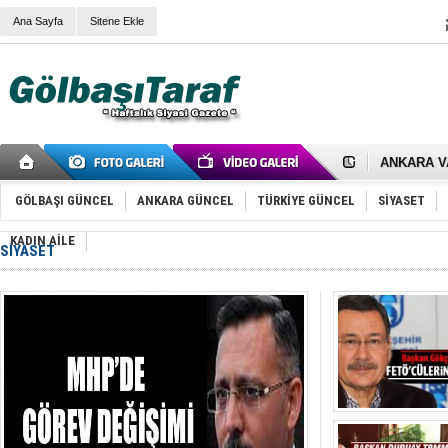
Ana Sayfa
Sitene Ekle
RIZA KAY
ANKARA V
Gölbaşı’nd
Cemal Gürs
GÖLBAŞI GÜNCEL
ANKARA GÜNCEL
TÜRKİYE GÜNCEL
SİYASET
Samet Kesk
FAİZ ORAN
KADIN AİLE
OLİMPİK 
SİYASET
SÖZ YERİ
TÜRKİYE (T
SPOR KLU
Mikail Arı
RECEP TA
ODABAŞI’N
Gölbaşı Be
İNCEK PAR