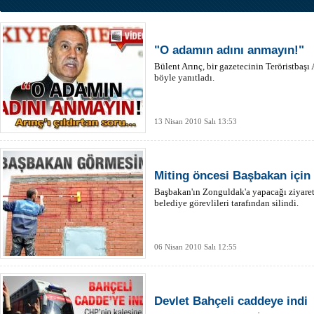
"O adamın adını anmayın!"
Bülent Arınç, bir gazetecinin Teröristbaşı
böyle yanıtladı.
13 Nisan 2010 Salı 13:53
Miting öncesi Başbakan için C
Başbakan'ın Zonguldak'a yapacağı ziyaret
belediye görevlileri tarafından silindi.
06 Nisan 2010 Salı 12:55
Devlet Bahçeli caddeye indi