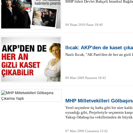
MHP lideri Devlet Bahçeli İstanbul Bağdat 
04 Nisan 2010 Pazar 18:40
Ilıcak: AKP'den de kaset çıka
Nazlı Ilıcak, "AK Parti'den de her an gizli 
09 Mart 2009 Pazartesi 18:42
MHP Milletvekilleri Gölbaşı
Yerel seçimlere üç hafta gibi bir süre kald
oynadığı gibi, Projeleriyle seçmenin karş
Yakup Odabaşı'na vekillerinden de büyük 
07 Mart 2009 Cumartesi 13:42