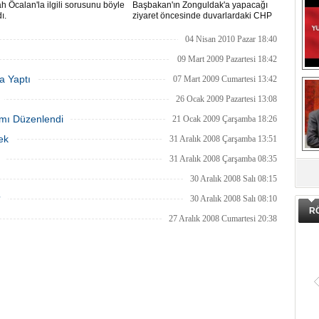
h Öcalan'la ilgili sorusunu böyle
Başbakan'ın Zonguldak'a yapacağı
ı.
ziyaret öncesinde duvarlardaki CHP
yazıları belediye görevlileri tarafından
silindi.
04 Nisan 2010 Pazar 18:40
09 Mart 2009 Pazartesi 18:42
a Yaptı
07 Mart 2009 Cumartesi 13:42
26 Ocak 2009 Pazartesi 13:08
mı Düzenlendi
21 Ocak 2009 Çarşamba 18:26
ek
31 Aralık 2008 Çarşamba 13:51
DA
31 Aralık 2008 Çarşamba 08:35
30 Aralık 2008 Salı 08:15
?
30 Aralık 2008 Salı 08:10
R
27 Aralık 2008 Cumartesi 20:38