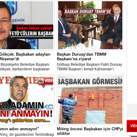
Gökçek: Başbakan adayları
Başkan Duruay'dan TBMM
Akşener'di
Başkanı'na ziyaret
 Büyükşehir Belediye Başkanı
Gölbaşı Belediye Başkanı Fatih Duruay
Gökçek, darbecilerin başbakan
TBMM Başkan’ı İsmail Kahraman’ı
ın Meral Akşener olduğunu
makamında ziyaret etti.
i.Siyaset / 30 Temmuz 2016
esi 14:30
VİD
amın adını anmayın!"
Miting öncesi Başbakan için CHPyi
sildiler
Arınç, bir gazetecinin Teröristbaşı