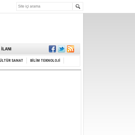
KARŞILANDI
İLANI
ldı
or
Hayrı
ÜLTÜR SANAT
BİLİM TEKNOLOJİ
MAMALIDIR.
nda
RDI!