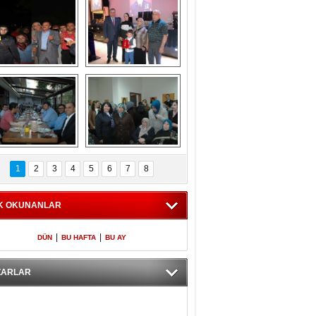
Gölbaşı GAZZE 
Kaymakamlıktan 
İÇİN YÜRÜDÜ
iftar yemeği
aymakamlıktan 
NERGÜL 
iftar yemeği
YILDIRIM SEÇİM 
1
2
3
4
5
6
7
8
BÜROSUNU AÇTI
K OKUNANLAR
|
|
DÜN
BU HAFTA
BU AY
ZARLAR