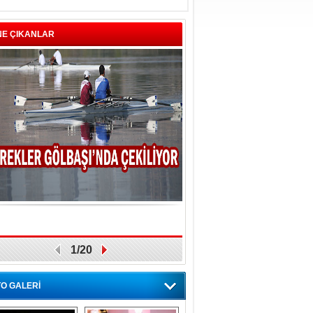
NE ÇIKANLAR
1/20
O GALERİ