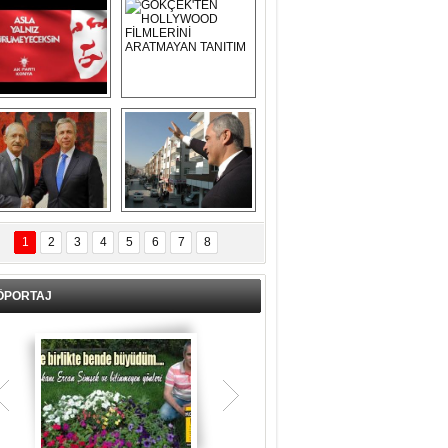
Asla Yalnız 
GÖKÇEK'TEN 
Yürümeyeceksin 
HOLLYWOOD 
Uzun Adam
FİLMLERİNİ 
ARATMAYAN 
TANITIM
L İÇERİ ZÜBÜK!
ERCAN ŞİMŞEK 
GÖLBAŞI'NDA 
1
2
3
4
5
6
7
8
KASIRGA ETKİSİ 
YARATTI !
ÖPORTAJ
Teşrik tekbiri nedir? Ne anlama gelir?
Kurban Bayramının arefe günü sabah
namazından itibaren bayramın