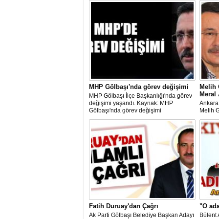
MHP Gölbaşı'nda görev değişimi
Melih 
Meral 
MHP Gölbaşı İlçe Başkanlığı'nda görev
değişimi yaşandı. Kaynak: MHP
Ankara
Gölbaşı'nda görev değişimi
Melih 
adayın
söyled
Cumart
Fatih Duruay'dan Çağrı
"O ad
Ak Parti Gölbaşı Belediye Başkan Adayı
Bülent 