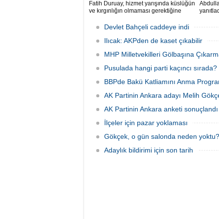
Fatih Duruay, hizmet yarışında küslüğün
Abdulla
ve kırgınlığın olmaması gerektiğine
yanıtlad
vurgu yaparak önce Ak Parti’den meclis
üyesi olan dava arkadaşlarına ardından
Devlet Bahçeli caddeye indi
ise diğer partilerden meclis üyeliğine
adaylığını koyan isimle
Ilıcak: AKPden de kaset çıkabilir
MHP Milletvekilleri Gölbaşına Çıkarm
Pusulada hangi parti kaçıncı sırada?
BBPde Bakü Katliamını Anma Progra
AK Partinin Ankara adayı Melih Gökç
AK Partinin Ankara anketi sonuçlandı
İlçeler için pazar yoklaması
Gökçek, o gün salonda neden yoktu
Adaylık bildirimi için son tarih