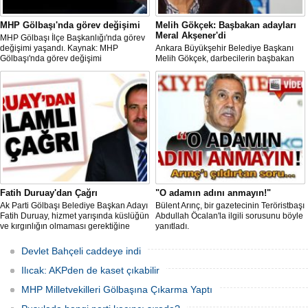
MHP Gölbaşı'nda görev değişimi
Melih Gökçek: Başbakan adayları
Meral Akşener'di
MHP Gölbaşı İlçe Başkanlığı'nda görev
değişimi yaşandı. Kaynak: MHP
Ankara Büyükşehir Belediye Başkanı
Gölbaşı'nda görev değişimi
Melih Gökçek, darbecilerin başbakan
adayının Meral Akşener olduğunu
söyledi.Siyaset / 30 Temmuz 2016
Cumartesi 14:30
Fatih Duruay'dan Çağrı
"O adamın adını anmayın!"
Ak Parti Gölbaşı Belediye Başkan Adayı
Bülent Arınç, bir gazetecinin Teröristbaşı
Fatih Duruay, hizmet yarışında küslüğün
Abdullah Öcalan'la ilgili sorusunu böyle
ve kırgınlığın olmaması gerektiğine
yanıtladı.
vurgu yaparak önce Ak Parti’den meclis
üyesi olan dava arkadaşlarına ardından
Devlet Bahçeli caddeye indi
ise diğer partilerden meclis üyeliğine
adaylığını koyan isimle
Ilıcak: AKPden de kaset çıkabilir
MHP Milletvekilleri Gölbaşına Çıkarma Yaptı