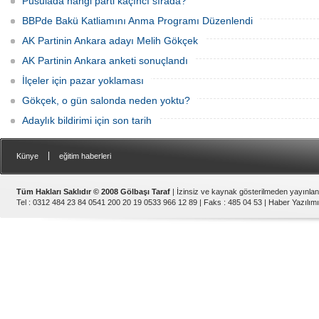
Pusulada hangi parti kaçıncı sırada?
BBPde Bakü Katliamını Anma Programı Düzenlendi
AK Partinin Ankara adayı Melih Gökçek
AK Partinin Ankara anketi sonuçlandı
İlçeler için pazar yoklaması
Gökçek, o gün salonda neden yoktu?
Adaylık bildirimi için son tarih
|
Künye
eğitim haberleri
Tüm Hakları Saklıdır © 2008 Gölbaşı Taraf
| İzinsiz ve kaynak gösterilmeden yayınla
Tel : 0312 484 23 84 0541 200 20 19 0533 966 12 89 | Faks : 485 04 53 |
Haber Yazılımı