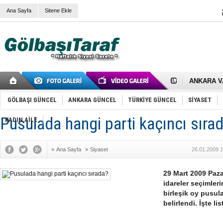
Ana Sayfa
Sitene Ekle
RIZA KAY
ANKARA V
Gölbaşı’nd
Cemal Gürs
GÖLBAŞI GÜNCEL
ANKARA GÜNCEL
TÜRKİYE GÜNCEL
SİYASET
Samet Kesk
FAİZ ORAN
Pusulada hangi parti kaçıncı sıra
OLİMPİK 
KADIN AİLE
SÖZ YERİ
TÜRKİYE (T
SPOR KLU
»
Ana Sayfa
»
Siyaset
26.01.2009 1
Mikail Arı
RECEP TA
29 Mart 2009 Paza
ODABAŞI’N
Gölbaşı Be
idareler seçimleri
İNCEK PAR
birleşik oy pusula
belirlendi. İşte lis