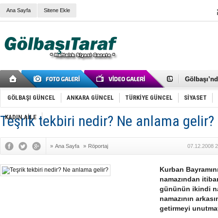
Ana Sayfa
Sitene Ekle
RIZA KAY
ANKARA V
Gölbaşı’nd
Cemal Gürs
Samet Kesk
GÖLBAŞI GÜNCEL
ANKARA GÜNCEL
TÜRKİYE GÜNCEL
SİYASET
FAİZ ORAN
OLİMPİK 
Teşrik tekbiri nedir? Ne anlama gelir?
KADIN AİLE
SÖZ YERİ
TÜRKİYE (T
SPOR KLU
»
Ana Sayfa
»
Röportaj
07.12.2008 2
Mikail Arı
RECEP TA
ODABAŞI’N
Kurban Bayramını
Gölbaşı Be
namazından itiba
İNCEK PAR
gününün ikindi na
namazının arkasın
getirmeyi unutma