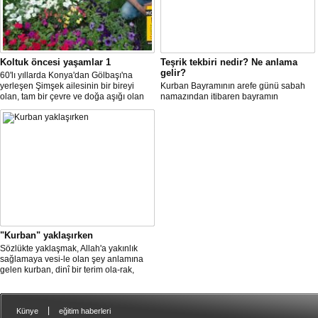
Koltuk öncesi yaşamlar 1
Teşrik tekbiri nedir? Ne anlama
gelir?
60'lı yıllarda Konya'dan Gölbaşı'na
yerleşen Şimşek ailesinin bir bireyi
Kurban Bayramının arefe günü sabah
olan, tam bir çevre ve doğa aşığı olan
namazından itibaren bayramın
Ercan Şimşek, bugün CHP İlçe
dördüncü gününün ikindi namazına
Başkanlığı yaptığı Gölbaşı'nda yaşam
kadar, yirmiüç farz namazının
hikayesiyle herkese örnek oluyor.
arkasından birer defa teşrik tekbiri
getirmeyi unutmayın.
"Kurban" yaklaşırken
Sözlükte yaklaşmak, Allah'a yakınlık
sağlamaya vesi-le olan şey anlamına
gelen kurban, dinî bir terim ola-rak,
ibadet maksadıyla belirli bir vakitte
belirli şartları taşıyan hayvanı usulünce
boğazlamak, ya da bu şekilde
|
Künye
eğitim haberleri
boğazlanan hayvan demektir.