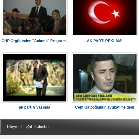
CHP Örgütünden "Anlamlı" Program..
AK PARTİ REKLAMI
ak parti 8 yaşında
Cem Gaipoğlunun avukatı ne dedi
|
Künye
eğitim haberleri