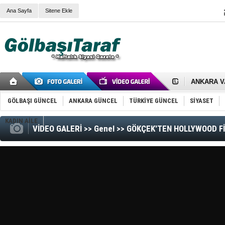
Ana Sayfa
Sitene Ekle
RIZA KAY
ANKARA V
Gölbaşı’nd
Cemal Gürs
GÖLBAŞI GÜNCEL
ANKARA GÜNCEL
TÜRKİYE GÜNCEL
SİYASET
Samet Kesk
FAİZ ORAN
KADIN AİLE
OLİMPİK 
VİDEO GALERİ >> Genel >> GÖKÇEK'TEN HOLLYWOOD 
SÖZ YERİ
TÜRKİYE (T
SPOR KLU
Mikail Arı
RECEP TA
ODABAŞI’N
Gölbaşı Be
İNCEK PAR