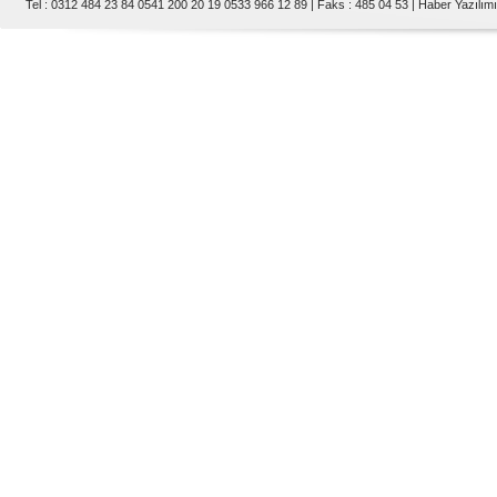
Tel : 0312 484 23 84 0541 200 20 19 0533 966 12 89 | Faks : 485 04 53 |
Haber Yazılımı