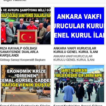
RIZA KAYAALP GÖLBAŞI
ANKARA VAKFI KURUCULAR
SANAYİSİNDE DUALARLA
KURULU GENEL KURUL İLANI
KARŞILANDI
ANKARA VAKFI KURUCULAR
Gölbaşı Sanayi Kooperatifi Başkanı
KURULU GENEL KURUL İLANI
Mehmet Aktay öncülüğünde, sanayi
esnafı adına düzenlenen anlamlı anma
programı Sanayi Camii’nde yoğun
katılımla gerçekleştirildi.