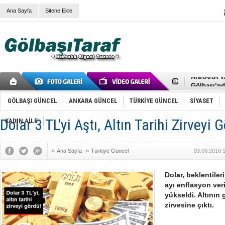
Ana Sayfa
Sitene Ekle
RIZA KAY
ANKARA V
Gölbaşı’nd
Cemal Gürs
Samet Kesk
GÖLBAŞI GÜNCEL
ANKARA GÜNCEL
TÜRKİYE GÜNCEL
SİYASET
FAİZ ORAN
OLİMPİK 
Dolar 3 TL'yi Aştı, Altın Tarihi Zirveyi 
KADIN AİLE
SÖZ YERİ
TÜRKİYE (T
SPOR KLU
»
Ana Sayfa
»
Türkiye Güncel
03.08.2016 
Mikail Arı
RECEP TA
ODABAŞI’N
Dolar, beklentile
Gölbaşı Be
ayı enflasyon ver
İNCEK PAR
yükseldi. Altının g
zirvesine çıktı.