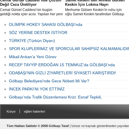
Cemal Gürsel Caddesi’nde Çözüm
Samet Keskin’den Annesi Gülsen
Değil Ceza Üretiliyor
Keskin İçin Lokma Hayrı
Cemal Gürsel Caddesi’nin bugün
Merhume Gülsen Keskin’in ruhu için
geldiği nokta içler acısı. Yapılan her yeni
oğlu Samet Keskin tarafından Gölbaşı
uygulama sorunu çözmek bir yana,
Meydanı’nda bulunan Bozkurt Heykeli
adeta başka bir noktaya taşıyor
önünde lokma ikramı gerçekleştirildi.
OLİMPİK HOKEY SAHASI GÖLBAŞI’nda
Düzenlenen hayra çok sayıda siyasi
temsilci, sivil toplum kuruluşu üyeleri ve
SÖZ YERİNE DESTEK İSTİYOR
vatandaşlar katıldı.
TÜRKİYE (Türkün Diyarı)
SPOR KLUPLERİMİZ VE SPORCULAR SAHİPSİZ KALMAMALIDI
Mikail Arıkan’a Yeni Görev
RECEP TAYYİP ERDOĞAN 15 TEMMUZ’da GÖLBAŞI’nda
ODABAŞI’NIN GİZLİ ZİYARETLERİ SİYASETİ KARIŞTIRDI!
Gölbaşı Belediyesi’nde Gece Nöbeti Mi Var?
İNCEK PARKI’NI YOK ETTİNİZ
Gölbaşı’nda Trafik Düzenlemesi Krizi: Esnaf Tepkili,
|
Künye
eğitim haberleri
Tüm Hakları Saklıdır © 2008 Gölbaşı Taraf
| İzinsiz ve kaynak gösterilmeden yayınla