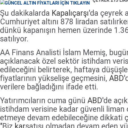
ÇEYREK 215 LİR
Şu dakikalarda
Kapalıçarşı
'da çeyrek a
Cumhuriyet altını 878 liradan satılırke
dünkü kapanışın hemen üzerinde 1.3
satılıyor.
AA Finans Analisti İslam Memiş, bug
açıklanacak özel sektör istihdam veris
edileceğini belirterek, haftaya düşüşle
fiyatlarının yükselişe geçmesini,
ABD
'
verilere bağladığını ifade etti.
Yatırımcıların cuma günü
ABD
'de açı
istihdam verisine kadar güvenli liman o
etmeye devam edebileceğine dikkati 
"Biz
kar
satışı olmadan devam eden yük