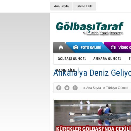
Ana Sayfa
Sitene Ekle
GÖLBAŞI GÜNCEL
ANKARA GÜNCEL
T
Ankara’ya Deniz Geliyo
KADIN AİLE
»
Ana Sayfa
»
Türkiye Güncel