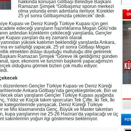
hakkında konuşan Gölbaşı Belediye Başkanı
Ramazan Şimşek “Gölbaşımız sporun merkezi
olma yolunda emin adımlarla ilerliyor. Kürekler
Ö
25 yıl sonra Gölbaşımızda çekilecek” dedi.
ye Kupası ve Deniz Küreği Türkiye Kupası için geri
ücadele edeceği yarışların hazırlıklarına Mogan Gölü’nde
aranın ardından küreklerin çekileceği yarışlarda, Gençler
ye Kupası yarışları da eş zamanlı olarak
ir yanından yüksek katılımın beklendiği yarışlarda Ankara,
arına ev sahipliği yapacak. 25 yıl sonra Gölbaşı Mogan
itlik etmekten dolayı duyduğu mutluluğu dile getirerek
 Başkanı Ramazan Şimşek “Göreve ilk geldiğimiz günden
anat, spor, ekonomi ve turizmin başkenti yapacağımızın
erçek olduğunu görmek bizleri çok mutlu ediyor.
dedi.
 çekecek
n düzenlenen Gençler Türkiye Kupası ve Deniz Küreği
rihlerinde Ankara-Gölbaşı’nda gerçekleştirilecek. Bin ve
irilecek olan yarışların Gençler Türkiye Kupası ayağında
 Yıldız ve Küçük takım sporcuları Tek Çifte, İki Tek, İki
ifte kategorilerinde yarışacak. Deniz Küreği Türkiye
er ve Mix klasmanında Genç, Büyük ve Master takımları
, kupa yarışlarının ise 25-26 Haziran'da yapılacağı ve üç
 sakinlerinin yoğun ilgi göstermesi bekleniyor.
FOT