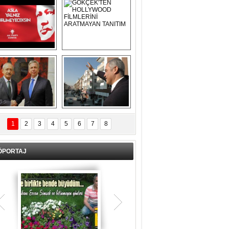
Asla Yalnız 
GÖKÇEK'TEN 
Yürümeyeceksin 
HOLLYWOOD 
Uzun Adam
FİLMLERİNİ 
ARATMAYAN 
TANITIM
L İÇERİ ZÜBÜK!
ERCAN ŞİMŞEK 
GÖLBAŞI'NDA 
1
2
3
4
5
6
7
8
KASIRGA ETKİSİ 
YARATTI !
ÖPORTAJ
Teşrik tekbiri nedir? Ne anlama gelir?
Kurban Bayramının arefe günü sabah
namazından itibaren bayramın