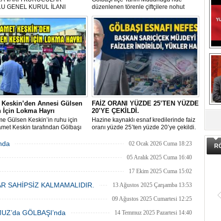
U GENEL KURUL İLANI
düzenlenen törenle çiftçilere nohut
tohumu dağıtıldı. Proje kapsamında
ilçede 37 bin dekarlık alanda 380 ton
tohum desteği sağlanacak.
 Keskin’den Annesi Gülsen
FAİZ ORANI YÜZDE 25’TEN YÜZDE
DA
 İçin Lokma Hayrı
20’YE ÇEKİLDİ.
e Gülsen Keskin’in ruhu için
Hazine kaynaklı esnaf kredilerinde faiz
met Keskin tarafından Gölbaşı
oranı yüzde 25’ten yüzde 20’ye çekildi.
ı’nda bulunan Bozkurt Heykeli
lokma ikramı gerçekleştirildi.
nda
02 Ocak 2026 Cuma 18:23
R
enen hayra çok sayıda siyasi
i, sivil toplum kuruluşu üyeleri ve
05 Aralık 2025 Cuma 16:40
şlar katıldı.
17 Ekim 2025 Cuma 15:02
R SAHİPSİZ KALMAMALIDIR.
13 Ağustos 2025 Çarşamba 13:53
09 Ağustos 2025 Cumartesi 12:25
UZ’da GÖLBAŞI’nda
14 Temmuz 2025 Pazartesi 14:40