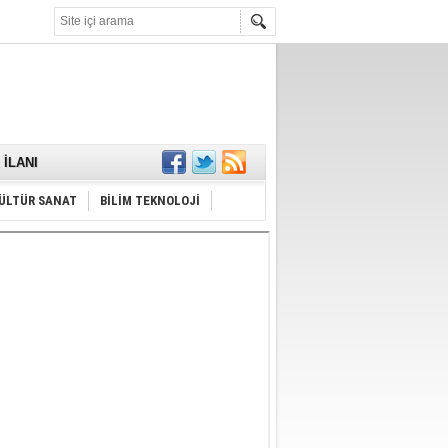
KARŞILANDI
İLANI
ldı
or
Hayrı
ÜLTÜR SANAT
BİLİM TEKNOLOJİ
MAMALIDIR.
nda
RDI!