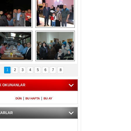
Gölbaşı GAZZE 
Kaymakamlıktan 
İÇİN YÜRÜDÜ
iftar yemeği
aymakamlıktan 
NERGÜL 
iftar yemeği
YILDIRIM SEÇİM 
1
2
3
4
5
6
7
8
BÜROSUNU AÇTI
K OKUNANLAR
|
|
DÜN
BU HAFTA
BU AY
ZARLAR