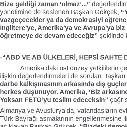
Bize geldiği zaman ‘olmaz’...”
değerlendirm
yönetimine de seslenen Başkan Gökçek,
“
vazgeçecekler ya da demokrasiyi öğrene
İngiltere’ye, Amerika’ya ve Avrupa’ya biz
öğretmeye de devam edeceğiz”
şeklinde 
-“ABD VE AB ÜLKELERİ, HEPSİ SAHTE
Amerika’daki üst düzey yetkililerin çeliş
ilişkin değerlendirmeleri de sorulan Başka
darbe kalkışmasının arkasında dış güçle
herkes düşünüyor. Amerika, ‘Biz arkasınd
Yoksan FETO’yu teslim edeceksin”
çağrı
Almanya ve Avusturya’da, vatandaşların evl
Türk Bayrağı asmalarının engellenmesine ili
açıklayan Başkan Gökçek,
“Bizdeki demokr