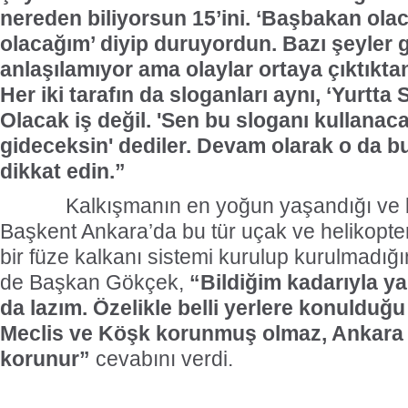
nereden biliyorsun 15’ini. ‘Başbakan ol
olacağım’ diyip duruyordun. Bazı şeyler 
anlaşılamıyor ama olaylar ortaya çıktıktan
Her iki tarafın da sloganları aynı, ‘Yurtta 
Olacak iş değil. 'Sen bu sloganı kullanaca
gideceksin'
dediler. Devam olarak o da 
dikkat edin.”
Kalkışmanın en yoğun yaşandığı ve büy
Başkent Ankara’da bu tür uçak ve helikopter s
bir füze kalkanı sistemi kurulup kurulmadığ
de Başkan Gökçek,
“Bildiğim kadarıyla ya
da lazım. Özelikle belli yerlere konuldu
Meclis ve Köşk korunmuş olmaz, Ankara
korunur”
cevabını verdi.