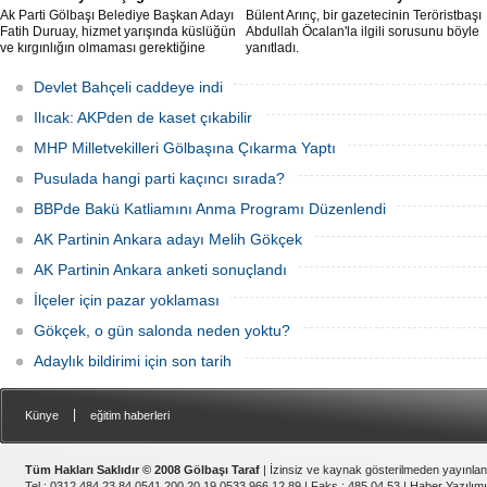
Ak Parti Gölbaşı Belediye Başkan Adayı
Bülent Arınç, bir gazetecinin Teröristbaşı
Fatih Duruay, hizmet yarışında küslüğün
Abdullah Öcalan'la ilgili sorusunu böyle
ve kırgınlığın olmaması gerektiğine
yanıtladı.
vurgu yaparak önce Ak Parti’den meclis
üyesi olan dava arkadaşlarına ardından
Devlet Bahçeli caddeye indi
ise diğer partilerden meclis üyeliğine
adaylığını koyan isimle
Ilıcak: AKPden de kaset çıkabilir
MHP Milletvekilleri Gölbaşına Çıkarma Yaptı
Pusulada hangi parti kaçıncı sırada?
BBPde Bakü Katliamını Anma Programı Düzenlendi
AK Partinin Ankara adayı Melih Gökçek
AK Partinin Ankara anketi sonuçlandı
İlçeler için pazar yoklaması
Gökçek, o gün salonda neden yoktu?
Adaylık bildirimi için son tarih
|
Künye
eğitim haberleri
Tüm Hakları Saklıdır © 2008 Gölbaşı Taraf
| İzinsiz ve kaynak gösterilmeden yayınla
Tel : 0312 484 23 84 0541 200 20 19 0533 966 12 89 | Faks : 485 04 53 |
Haber Yazılımı