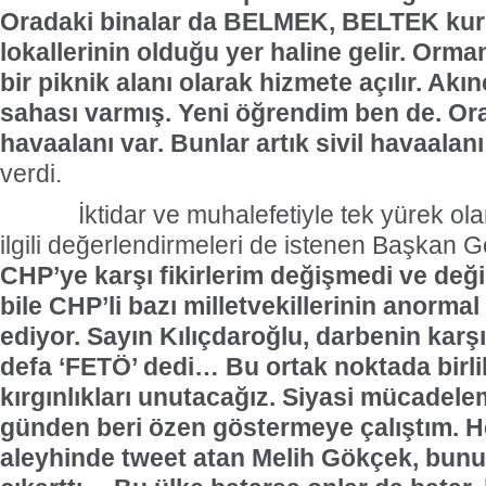
Oradaki binalar da BELMEK, BELTEK kurs
lokallerinin olduğu yer haline gelir. Orma
bir piknik alanı olarak hizmete açılır. Akın
sahası varmış. Yeni öğrendim ben de. Ora
havaalanı var. Bunlar artık sivil havaalanı
verdi.
İktidar ve muhalefetiyle tek yürek olan
ilgili değerlendirmeleri de istenen Başkan 
CHP’ye karşı fikirlerim değişmedi ve değ
bile CHP’li bazı milletvekillerinin anormal
ediyor. Sayın Kılıçdaroğlu, darbenin karş
defa ‘FETÖ’ dedi… Bu ortak noktada birli
kırgınlıkları unutacağız. Siyasi mücadelem
günden beri özen göstermeye çalıştım. 
aleyhinde tweet atan Melih Gökçek, bu