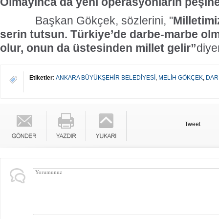
Olmayınca da yeni operasyonların peşine
Başkan Gökçek, sözlerini, "
Milletimi
serin tutsun. Türkiye’de darbe-marbe olm
olur, onun da üstesinden millet gelir”
diye
Etiketler:
ANKARA BÜYÜKŞEHİR BELEDİYESİ
,
MELİH GÖKÇEK
,
DARB
Tweet