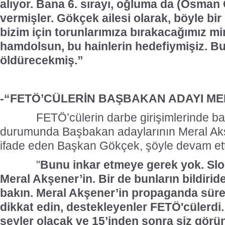
alıyor. Bana 6. sırayı, oğluma da (Osman 
vermişler. Gökçek ailesi olarak, böyle bir
bizim için torunlarımıza bırakacağımız mir
hamdolsun, bu hainlerin hedefiymişiz. Bu
öldürecekmiş.”
-“FETÖ’CÜLERİN BAŞBAKAN ADAYI ME
FETÖ’cülerin darbe girişimlerinde başa
durumunda Başbakan adaylarının Meral Ak
ifade eden Başkan Gökçek, şöyle devam ett
"
Bunu inkar etmeye gerek yok. Slo
Meral Akşener’in. Bir de bunların bildirid
bakın. Meral Akşener’in propaganda süre
dikkat edin, destekleyenler FETÖ'cülerdi.
şeyler olacak ve 15’inden sonra siz görü