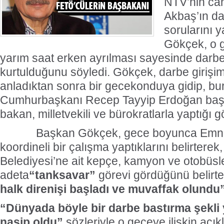
NTV’nin can
Akbaş’ın dar
sorularını 
Gökçek, o 
yarım saat erken ayrılması sayesinde darbe
kurtulduğunu söyledi. Gökçek, darbe girişi
anladıktan sonra bir gecekonduya gidip, b
Cumhurbaşkanı Recep Tayyip Erdoğan baş
bakan, milletvekili ve bürokratlarla yaptığı 
Başkan Gökçek, gece boyunca Emniyet 
koordineli bir çalışma yaptıklarını belirtere
Belediyesi’ne ait kepçe, kamyon ve otobüsle
adeta
“tanksavar”
görevi gördüğünü belirt
halk direnişi başladı ve muvaffak olundu
“Dünyada böyle bir darbe bastırma şekli 
nasip oldu”
sözleriyle o geceye ilişkin açı