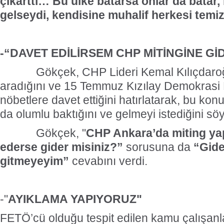
çıkarttı… Bu ülke batarsa onlar da batar, 
gelseydi, kendisine muhalif herkesi temiz
-“DAVET EDİLİRSEM CHP MİTİNGİNE Gİ
Gökçek, CHP Lideri Kemal Kılıçdaroğlu’
aradığını ve 15 Temmuz Kızılay Demokrasi
nöbetlere davet ettiğini hatırlatarak, bu kon
da olumlu baktığını ve gelmeyi istediğini söy
Gökçek, "
CHP Ankara’da miting yap
ederse gider misiniz?”
sorusuna da
“Gider
gitmeyeyim”
cevabını verdi.
-"
AYIKLAMA YAPIYORUZ"
FETÖ’cü olduğu tespit edilen kamu çalışanl