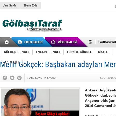
Ana Sayfa
Sitene Ekle
RIZA KAY
ANKARA V
Gölbaşı’nd
Cemal Gürs
Samet Kesk
GÖLBAŞI GÜNCEL
ANKARA GÜNCEL
TÜRKİYE GÜNCEL
SİYASET
FAİZ ORAN
OLİMPİK 
Melih Gökçek: Başbakan adayları Mer
KADIN AİLE
SÖZ YERİ
TÜRKİYE (T
SPOR KLU
»
Ana Sayfa
»
Siyaset
31.07.2016 0
Mikail Arı
RECEP TA
ODABAŞI’N
Ankara Büyükşehi
Gölbaşı Be
Gökçek, darbecil
İNCEK PAR
Akşener olduğunu
2016 Cumartesi 1