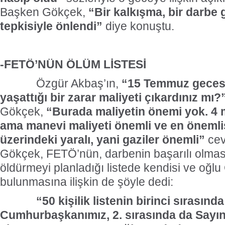
Başken Gökçek,
“Bir kalkışma, bir darbe g
tepkisiyle önlendi”
diye konuştu.
-FETÖ’NÜN ÖLÜM LİSTESİ
Özgür Akbaş’ın,
“15 Temmuz gecesi
yaşattığı bir zarar maliyeti çıkardınız mı?
Gökçek,
“Burada maliyetin önemi yok. 4 
ama manevi maliyeti önemli ve en önemlis
üzerindeki yaralı, yani gaziler önemli”
cev
Gökçek, FETÖ’nün, darbenin başarılı olma
öldürmeyi planladığı listede kendisi ve oğ
bulunmasına ilişkin de şöyle dedi:
“50 kişilik listenin birinci sırasında
Cumhurbaşkanımız, 2. sırasında da Sayı