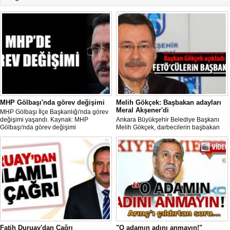
MHP Gölbaşı'nda görev değişimi
Melih Gökçek: Başbakan adayları
Meral Akşener'di
MHP Gölbaşı İlçe Başkanlığı'nda görev
değişimi yaşandı. Kaynak: MHP
Ankara Büyükşehir Belediye Başkanı
Gölbaşı'nda görev değişimi
Melih Gökçek, darbecilerin başbakan
adayının Meral Akşener olduğunu
söyledi.Siyaset / 30 Temmuz 2016
Cumartesi 14:30
Fatih Duruay'dan Çağrı
"O adamın adını anmayın!"