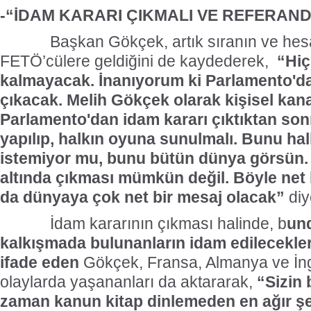
-“İDAM KARARI ÇIKMALI VE REFERAND
Başkan Gökçek, artık sıranın ve hesa
FETÖ’cülere geldiğini de kaydederek,
“Hiç
kalmayacak. İnanıyorum ki Parlamento'd
çıkacak. Melih Gökçek olarak kişisel ka
Parlamento'dan idam kararı çıktıktan so
yapılıp, halkın oyuna sunulmalı. Bunu hal
istemiyor mu, bunu bütün dünya görsün.
altında çıkması mümkün değil. Böyle net 
da dünyaya çok net bir mesaj olacak”
diy
İdam kararının çıkması halinde, b
un
kalkışmada bulunanların idam edilecekleri
ifade eden
Gökçek, Fransa, Almanya ve İng
olaylarda yaşananları da aktararak,
“Sizin 
zaman kanun kitap dinlemeden en ağır şe