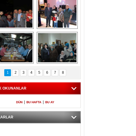
Gölbaşı GAZZE 
Kaymakamlıktan 
İÇİN YÜRÜDÜ
iftar yemeği
aymakamlıktan 
NERGÜL 
iftar yemeği
YILDIRIM SEÇİM 
1
2
3
4
5
6
7
8
BÜROSUNU AÇTI
K OKUNANLAR
|
|
DÜN
BU HAFTA
BU AY
ZARLAR