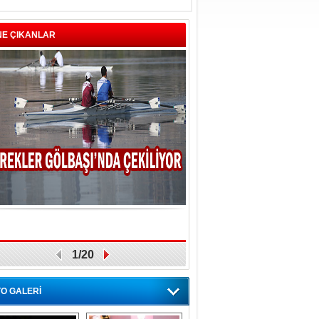
NE ÇIKANLAR
1/20
O GALERİ