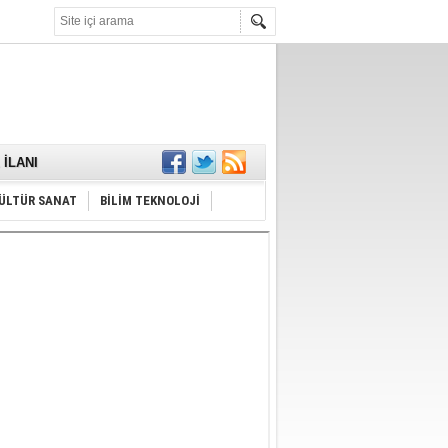
KARŞILANDI
İLANI
ldı
or
Hayrı
ÜLTÜR SANAT
BİLİM TEKNOLOJİ
MAMALIDIR.
nda
RDI!