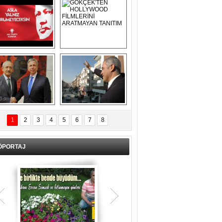
Asla Yalnız 
GÖKÇEK'TEN 
Yürümeyeceksin 
HOLLYWOOD 
Uzun Adam
FİLMLERİNİ 
ARATMAYAN 
TANITIM
L İÇERİ ZÜBÜK!
ERCAN ŞİMŞEK 
GÖLBAŞI'NDA 
1
2
3
4
5
6
7
8
KASIRGA ETKİSİ 
YARATTI !
ÖPORTAJ
Teşrik tekbiri nedir? Ne anlama gelir?
Kurban Bayramının arefe günü sabah
namazından itibaren bayramın