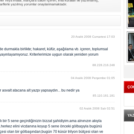
er veya imalar, inançlara saldırı içeren, imla kuralları ile yazılmamış,
arflerle yazılmış yorumlar onaylanmamaktadır.
20 Aralık 2008 Cumartesi 17:03
 durmakla birlikte; hakaret, küfür, aşağılama vb. içeren, toplumsal
rı yayınlayamıyoruz. Kriterlerimize uygun olarak yeniden yorum
K
88.228.216.248
04 Aralık 2008 Perşembe 01:05
ÇO
svalt atacana alt yazpı yapsaydın... bu nedir ya
85.110.161.181
02 Aralık 2008 Salı 02:51
YA
ı bir 5 sene geçirdiğinizin bizzat şahidiyim.ama alnınızın akıyla
da.herkez elini vicdanına koyup 5 sene önceki gölbaşıyla bugünü
tçesi olan bir gölbaşından;bugün 70 küsür trilyon bütçesi olan ve