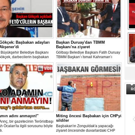
Gökçek: Başbakan adayları
Başkan Duruay'dan TBMM
Akşener'di
Başkanı'na ziyaret
 Büyükşehir Belediye Başkanı
Gölbaşı Belediye Başkanı Fatih Duruay
Gökçek, darbecilerin başbakan
TBMM Başkan’ı İsmail Kahraman’ı
ın Meral Akşener olduğunu
makamında ziyaret etti.
i.Siyaset / 30 Temmuz 2016
DA
esi 14:30
R
amın adını anmayın!"
Miting öncesi Başbakan için CHPyi
sildiler
Arınç, bir gazetecinin Teröristbaşı
h Öcalan'la ilgili sorusunu böyle
Başbakan'ın Zonguldak'a yapacağı
ı.
ziyaret öncesinde duvarlardaki CHP