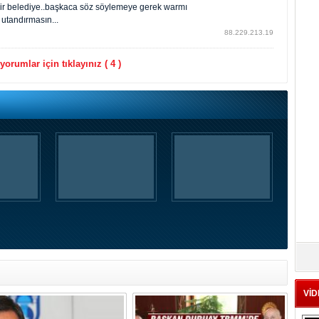
 bir belediye..başkaca söz söylemeye gerek warmı
utandırmasın...
88.229.213.19
orumlar için tıklayınız ( 4 )
VİD