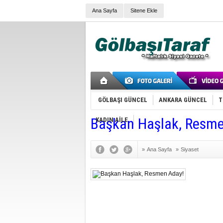
Ana Sayfa
Sitene Ekle
GÖLBAŞI GÜNCEL
ANKARA GÜNCEL
T
Başkan Haşlak, Resme
KADIN AİLE
»
Ana Sayfa
»
Siyaset