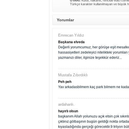
UYARI:
Küfür, hakaret, rencide edici cümlel
Türkçe karakter kullanılmayan ve büyük h
Yorumlar
Emrecan Yıldız
Başkana elveda
Değerli yorumcumuz, her görüşe eşit mesafede
hassasiyetleri zedeleyici nitelikteki yorumla
yazmanızı diler, ilginize teşekkür ederiz...
Mustafa Zıbırdıklı
Peh peh
Yav arkadasbilmem kaç park bilmem ne kadar a
ardahanlı.
hayırlı olsun
başkanım Allah yolunuzu açık etsin.çok sıkıntıl
çıktınız.gölbaşının bugün geldiği nokta orta
kıyasladığında gerçeği görecektir.9 trilyon bü