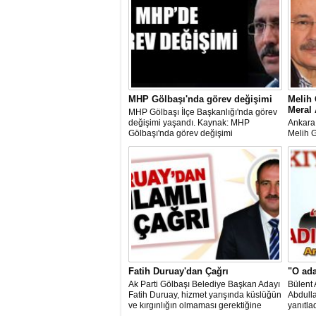
MHP Gölbaşı'nda görev değişimi
Melih 
Meral 
MHP Gölbaşı İlçe Başkanlığı'nda görev
değişimi yaşandı. Kaynak: MHP
Ankara
Gölbaşı'nda görev değişimi
Melih 
adayın
söyled
Cumart
Fatih Duruay'dan Çağrı
"O ad
Ak Parti Gölbaşı Belediye Başkan Adayı
Bülent 
Fatih Duruay, hizmet yarışında küslüğün
Abdulla
ve kırgınlığın olmaması gerektiğine
yanıtlad