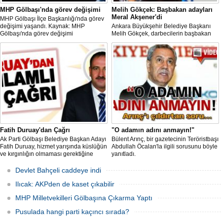
MHP Gölbaşı'nda görev değişimi
Melih Gökçek: Başbakan adayları
Meral Akşener'di
MHP Gölbaşı İlçe Başkanlığı'nda görev
değişimi yaşandı. Kaynak: MHP
Ankara Büyükşehir Belediye Başkanı
Gölbaşı'nda görev değişimi
Melih Gökçek, darbecilerin başbakan
adayının Meral Akşener olduğunu
söyledi.Siyaset / 30 Temmuz 2016
Cumartesi 14:30
Fatih Duruay'dan Çağrı
"O adamın adını anmayın!"
Ak Parti Gölbaşı Belediye Başkan Adayı
Bülent Arınç, bir gazetecinin Teröristbaşı
Fatih Duruay, hizmet yarışında küslüğün
Abdullah Öcalan'la ilgili sorusunu böyle
ve kırgınlığın olmaması gerektiğine
yanıtladı.
vurgu yaparak önce Ak Parti’den meclis
üyesi olan dava arkadaşlarına ardından
Devlet Bahçeli caddeye indi
ise diğer partilerden meclis üyeliğine
adaylığını koyan isimle
Ilıcak: AKPden de kaset çıkabilir
MHP Milletvekilleri Gölbaşına Çıkarma Yaptı
Pusulada hangi parti kaçıncı sırada?