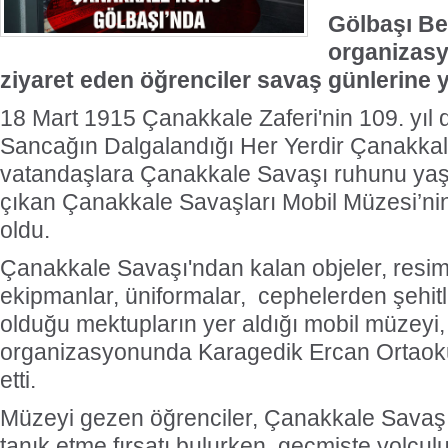
Gölbaşı Be
organizas
ziyaret eden öğrenciler savaş günlerine y
18 Mart 1915 Çanakkale Zaferi'nin 109. yıl
Sancağın Dalgalandığı Her Yerdir Çanakkale
vatandaşlara Çanakkale Savaşı ruhunu yaş
çıkan Çanakkale Savaşları Mobil Müzesi’ni
oldu.
Çanakkale Savaşı'ndan kalan objeler, resimle
ekipmanlar, üniformalar, cephelerden şehitl
olduğu mektupların yer aldığı mobil müzeyi,
organizasyonunda Karagedik Ercan Ortaokul
etti.
Müzeyi gezen öğrenciler, Çanakkale Savaşı
tanık etme fırsatı bulurken, geçmişte yolculu