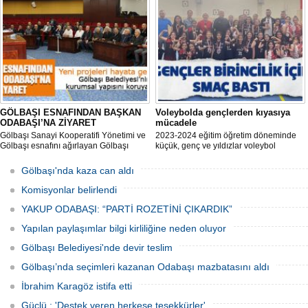
ediyor hem de uygulamalı eğitim
veriyor.
GÖLBAŞI ESNAFINDAN BAŞKAN
Voleybolda gençlerden kıyasıya
ODABAŞI’NA ZİYARET
mücadele
Gölbaşı Sanayi Kooperatifi Yönetimi ve
2023-2024 eğitim öğretim döneminde
Gölbaşı esnafını ağırlayan Gölbaşı
küçük, genç ve yıldızlar voleybol
Belediye Başkanı Yakup Odabaşı ilçeyi
müsabakasında birincilik için yarıştı.
istişare ile yöneteceklerini belirterek
Gölbaşı'nda kaza can aldı
“Yeni projeleri hayata geçireceğiz.
Gölbaşı’mızın daha yaşanabilir, daha
Komisyonlar belirlendi
düzgün, daha temiz olması için
YAKUP ODABAŞI: “PARTİ ROZETİNİ ÇIKARDIK”
Yapılan paylaşımlar bilgi kirliliğine neden oluyor
Gölbaşı Belediyesi'nde devir teslim
Gölbaşı’nda seçimleri kazanan Odabaşı mazbatasını aldı
İbrahim Karagöz istifa etti
Güçlü ; 'Destek veren herkese teşekkürler'