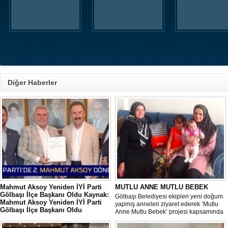
Diğer Haberler
Mahmut Aksoy Yeniden İYİ Parti
MUTLU ANNE MUTLU BEBEK
Gölbaşı İlçe Başkanı Oldu Kaynak:
Gölbaşı Belediyesi ekipleri yeni doğum
Mahmut Aksoy Yeniden İYİ Parti
yapmış anneleri ziyaret ederek ‘Mutlu
Gölbaşı İlçe Başkanı Oldu
Anne Mutlu Bebek’ projesi kapsamında
Mahmut Aksoy Yeniden İYİ Parti Gölbaşı
hem içerisinde doğum sonrası temel
İlçe Başkanı Oldu
ihtiyaçların yer aldığı çantayı takdim