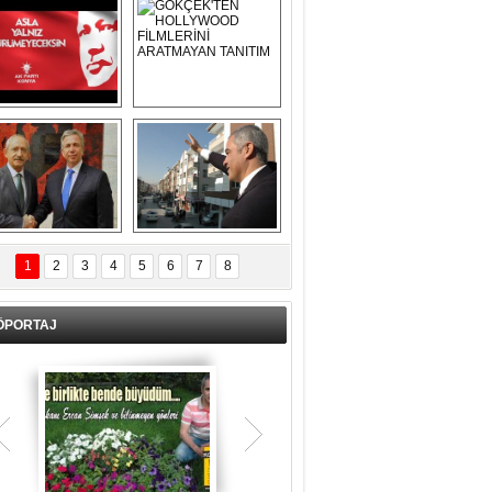
Asla Yalnız 
GÖKÇEK'TEN 
Yürümeyeceksin 
HOLLYWOOD 
Uzun Adam
FİLMLERİNİ 
ARATMAYAN 
TANITIM
L İÇERİ ZÜBÜK!
ERCAN ŞİMŞEK 
GÖLBAŞI'NDA 
1
2
3
4
5
6
7
8
KASIRGA ETKİSİ 
YARATTI !
ÖPORTAJ
Teşrik tekbiri nedir? Ne anlama gelir?
Kurban Bayramının arefe günü sabah
namazından itibaren bayramın