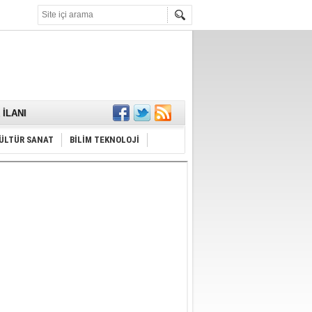
KARŞILANDI
İLANI
ldı
or
Hayrı
ÜLTÜR SANAT
BİLİM TEKNOLOJİ
MAMALIDIR.
nda
RDI!