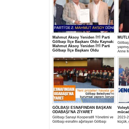
Mahmut Aksoy Yeniden İYİ Parti
MUTL
Gölbaşı İlçe Başkanı Oldu Kaynak:
Gölbaşı
Mahmut Aksoy Yeniden İYİ Parti
yapmış 
Gölbaşı İlçe Başkanı Oldu
Anne M
Mahmut Aksoy Yeniden İYİ Parti Gölbaşı
hem iç
İlçe Başkanı Oldu
ihtiyaç
ediyor 
veriyor.
GÖLBAŞI ESNAFINDAN BAŞKAN
Voleyb
ODABAŞI’NA ZİYARET
mücad
Gölbaşı Sanayi Kooperatifi Yönetimi ve
2023-2
Gölbaşı esnafını ağırlayan Gölbaşı
küçük, 
Belediye Başkanı Yakup Odabaşı ilçeyi
müsabak