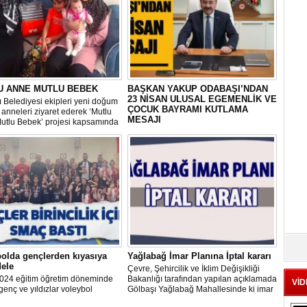
U ANNE MUTLU BEBEK
BAŞKAN YAKUP ODABAŞI’NDAN
23 NİSAN ULUSAL EGEMENLİK VE
 Belediyesi ekipleri yeni doğum
ÇOCUK BAYRAMI KUTLAMA
anneleri ziyaret ederek ‘Mutlu
MESAJI
utlu Bebek’ projesi kapsamında
erisinde doğum sonrası temel
Gölbaşı Belediye Başkanı Yakup
ların yer aldığı çantayı takdim
Odabaşı, TBMM’nin kuruluşunun 104.
hem de uygulamalı eğitim
yıldönümünü ve 23 Nisan Ulusal
Egemenlik ve Çocuk Bayramı’nı
kutladığı bir mesaj yayınladı:
olda gençlerden kıyasıya
Yağlabağ İmar Planına İptal kararı
ele
Çevre, Şehircilik ve İklim Değişikliği
024 eğitim öğretim döneminde
Bakanlığı tarafından yapılan açıklamada
VİD
genç ve yıldızlar voleybol
Gölbaşı Yağlabağ Mahallesinde ki imar
asında birincilik için yarıştı.
planı iptal edildi.