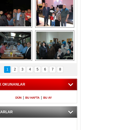
Gölbaşı GAZZE 
Kaymakamlıktan 
İÇİN YÜRÜDÜ
iftar yemeği
aymakamlıktan 
NERGÜL 
iftar yemeği
YILDIRIM SEÇİM 
1
2
3
4
5
6
7
8
BÜROSUNU AÇTI
K OKUNANLAR
|
|
DÜN
BU HAFTA
BU AY
ZARLAR