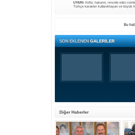
UYARI:
Küfür, hakaret, rencide edici cümlel
Türkçe karakter kullanılmayan ve büyük h
Bu hab
SON EKLENEN
GALERİLER
Diğer Haberler