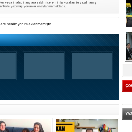
er veya imalar, inançlara saldırı içeren, imla kuralları ile yazılmamış,
arflerle yazılmış yorumlar onaylanmamaktadır.
ere henüz yorum eklenmemiştir.
K
ÇO
YA