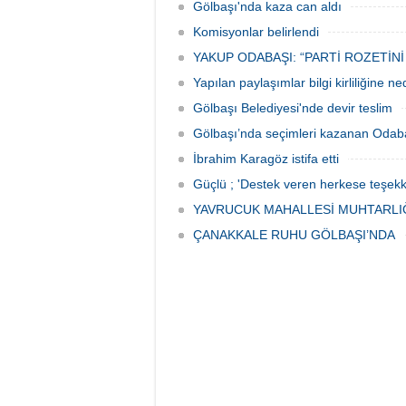
istişare ile yöneteceklerini belirterek
Gölbaşı'nda kaza can aldı
“Yeni projeleri hayata geçireceğiz.
Gölbaşı’mızın daha yaşanabilir, daha
Komisyonlar belirlendi
düzgün, daha temiz olması için
YAKUP ODABAŞI: “PARTİ ROZETİNİ
Yapılan paylaşımlar bilgi kirliliğine n
Gölbaşı Belediyesi'nde devir teslim
Gölbaşı’nda seçimleri kazanan Odaba
İbrahim Karagöz istifa etti
Güçlü ; 'Destek veren herkese teşekk
YAVRUCUK MAHALLESİ MUHTARLIĞ
ÇANAKKALE RUHU GÖLBAŞI’NDA