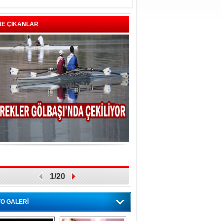
NE ÇIKANLAR
1/20
O GALERİ