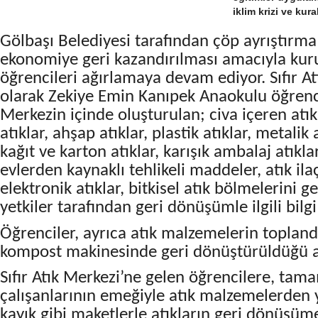
iklim krizi ve kur
Gölbaşı Belediyesi tarafından çöp ayrıştırma 
ekonomiye geri kazandırılması amacıyla kurul
öğrencileri ağırlamaya devam ediyor. Sıfır At
olarak Zekiye Emin Kanıpek Anaokulu öğrencil
Merkezin içinde oluşturulan; civa içeren atıklar
atıklar, ahşap atıklar, plastik atıklar, metalik 
kağıt ve karton atıklar, karışık ambalaj atıklar,
evlerden kaynaklı tehlikeli maddeler, atık ilaçl
elektronik atıklar, bitkisel atık bölmelerini 
yetkiler tarafından geri dönüşümle ilgili bilgi 
Öğrenciler,
ayrıca atık malzemelerin toplandı
kompost makinesinde geri dönüştürüldüğü al
Sıfır Atık Merkezi’ne gelen öğrencilere, ta
çalışanlarının emeğiyle atık malzemelerden y
kayık gibi maketlerle atıkların geri dönüşüm