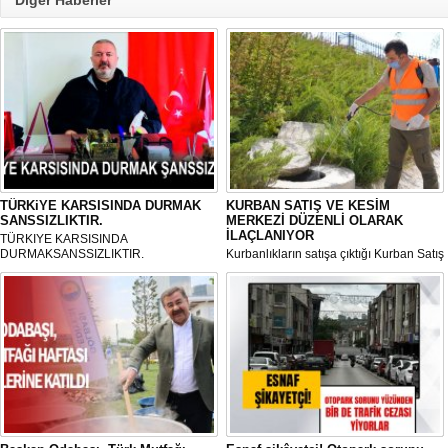
TÜRKiYE KARSISINDA DURMAK
KURBAN SATIŞ VE KESİM
SANSSIZLIKTIR.
MERKEZİ DÜZENLİ OLARAK
İLAÇLANIYOR
TÜRKIYE KARSISINDA
DURMAKSANSSIZLIKTIR.
Kurbanlıkların satışa çıktığı Kurban Satış
ve Kesim Merkezi, haşere ve
mikropların önüne geçilmesi amacıyla
her gün Gölbaşı Belediyesi ekipleri
tarafından düzenli olarak ilaçlanıyor.