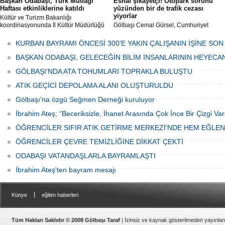
Başkan Odabaşı, Türk Mutfağı
Esnaf şikâyetçi! Otopark sorunu
Haftası etkinliklerine katıldı
yüzünden bir de trafik cezası
yiyorlar
Kültür ve Turizm Bakanlığı
koordinasyonunda İl Kültür Müdürlüğü
Gölbaşı Cemal Gürsel, Cumhuriyet
tarafından düzenlenen "Türk Mutfağı
Caddesi ve ara sokaklarda işyeri
Haftası" etkinlikleri Ankara'da devam
bulunan esnaf ve alışverişe gelen
KURBAN BAYRAMI ÖNCESİ 300'E YAKIN ÇALIŞANIN İŞİNE SON
ediyor.
vatandaşlar park cezaları yüzünden
canından bezdi.
BAŞKAN ODABAŞI, GELECEĞİN BİLİM İNSANLARININ HEYECA
GÖLBAŞI’NDA ATA TOHUMLARI TOPRAKLA BULUŞTU
ATIK GEÇİCİ DEPOLAMA ALANI OLUŞTURULDU
Gölbaşı'na özgü Seğmen Derneği kuruluyor
İbrahim Ateş; “Beceriksizle, İhanet Arasında Çok İnce Bir Çizgi Var
ÖĞRENCİLER SIFIR ATIK GETİRME MERKEZİ’NDE HEM EĞLE
ÖĞRENCİLER ÇEVRE TEMİZLİĞİNE DİKKAT ÇEKTİ
ODABAŞI VATANDAŞLARLA BAYRAMLAŞTI
İbrahim Ateş'ten bayram mesajı
|
Künye
eğitim haberleri
Tüm Hakları Saklıdır © 2008 Gölbaşı Taraf
| İzinsiz ve kaynak gösterilmeden yayınla