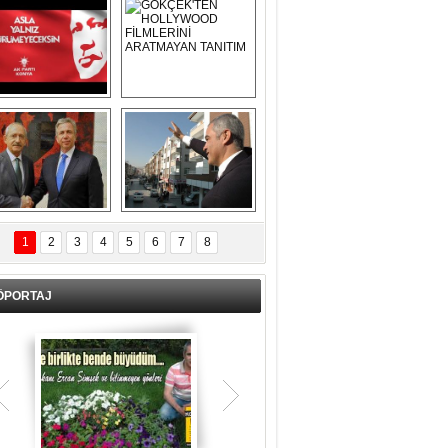
Asla Yalnız 
GÖKÇEK'TEN 
Yürümeyeceksin 
HOLLYWOOD 
Uzun Adam
FİLMLERİNİ 
ARATMAYAN 
TANITIM
L İÇERİ ZÜBÜK!
ERCAN ŞİMŞEK 
GÖLBAŞI'NDA 
1
2
3
4
5
6
7
8
KASIRGA ETKİSİ 
YARATTI !
ÖPORTAJ
Teşrik tekbiri nedir? Ne anlama gelir?
Kurban Bayramının arefe günü sabah
namazından itibaren bayramın