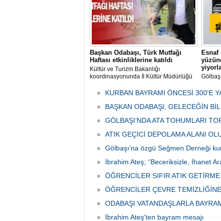
Başkan Odabaşı, Türk Mutfağı
Esnaf 
Haftası etkinliklerine katıldı
yüzünd
yiyorl
Kültür ve Turizm Bakanlığı
koordinasyonunda İl Kültür Müdürlüğü
Gölbaş
tarafından düzenlenen "Türk Mutfağı
Caddesi
Haftası" etkinlikleri Ankara'da devam
bulunan
KURBAN BAYRAMI ÖNCESİ 300'E Y
ediyor.
vatanda
BAŞKAN ODABAŞI, GELECEĞİN Bİ
canınd
GÖLBAŞI’NDA ATA TOHUMLARI TO
ATIK GEÇİCİ DEPOLAMA ALANI O
Gölbaşı'na özgü Seğmen Derneği ku
İbrahim Ateş; “Beceriksizle, İhanet Ar
ÖĞRENCİLER SIFIR ATIK GETİRM
ÖĞRENCİLER ÇEVRE TEMİZLİĞİNE
ODABAŞI VATANDAŞLARLA BAYRA
İbrahim Ateş'ten bayram mesajı