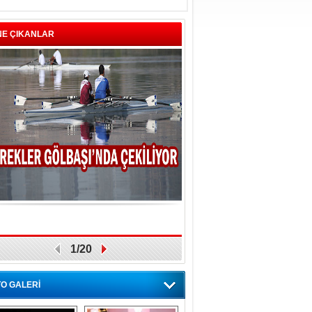
NE ÇIKANLAR
1/20
O GALERİ