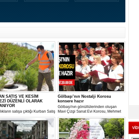
N SATIŞ VE KESİM
Gölbaşı’nın Nostalji Korosu
EZİ DÜZENLİ OLARAK
konsere hazır
ANIYOR
Gölbaşı'nın gönüllülerinden oluşan
ıkların satışa çıktığı Kurban Satış
Mavi Çizgi Sanat Evi Korosu, Mehmet
im Merkezi, haşere ve
Akif Ersoy Kültür Merkezi’nde vereceği
ların önüne geçilmesi amacıyla
konsere hızır.
 Gölbaşı Belediyesi ekipleri
VİD
dan düzenli olarak ilaçlanıyor.