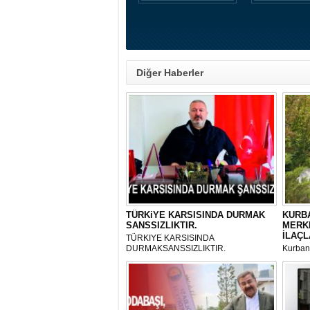
Diğer Haberler
TÜRKiYE KARSISINDA DURMAK
KURBA
SANSSIZLIKTIR.
MERK
İLAÇL
TÜRKIYE KARSISINDA
DURMAKSANSSIZLIKTIR.
Kurbanl
ve Kes
mikrop
her gün
tarafın