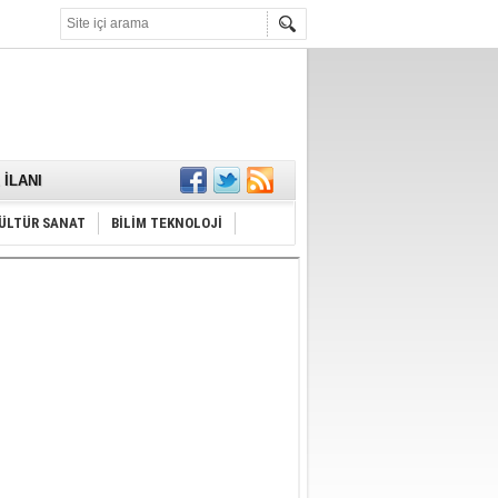
KARŞILANDI
İLANI
ldı
or
Hayrı
ÜLTÜR SANAT
BİLİM TEKNOLOJİ
MAMALIDIR.
nda
RDI!