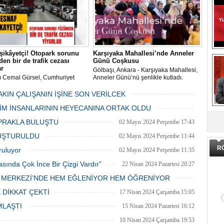
şikâyetçi! Otopark sorunu
Karşıyaka Mahallesi’nde Anneler
en bir de trafik cezası
Günü Coşkusu
ar
Gölbaşı, Ankara - Karşıyaka Mahallesi,
ı Cemal Gürsel, Cumhuriyet
Anneler Günü’nü şenlikle kutladı.
 ve ara sokaklarda işyeri
Mahalle muhtarı Gülay Candemir’in
 esnaf ve alışverişe gelen
öncülüğünde düzenlenen 1. Karşıyaka
AKIN ÇALIŞANIN İŞİNE SON VERİLCEK
şlar park cezaları yüzünden
mahallesi şenliği anneler günü etkinliği
06 Mayıs 2024 Pazartesi 15:47
LİM İNSANLARININ HEYECANINA ORTAK OLDU
an bezdi.
DA
06 Mayıs 2024 Pazartesi 15:31
PRAKLA BULUŞTU
02 Mayıs 2024 Perşembe 17:43
LUŞTURULDU
02 Mayıs 2024 Perşembe 11:44
R
ruluyor
02 Mayıs 2024 Perşembe 11:35
asında Çok İnce Bir Çizgi Vardır”
22 Nisan 2024 Pazartesi 20:27
E MERKEZİ’NDE HEM EĞLENİYOR HEM ÖĞRENİYOR
20 Nisan 2024 Cumartesi 15:26
 DİKKAT ÇEKTİ
17 Nisan 2024 Çarşamba 15:05
MLAŞTI
15 Nisan 2024 Pazartesi 16:12
10 Nisan 2024 Çarşamba 19:53