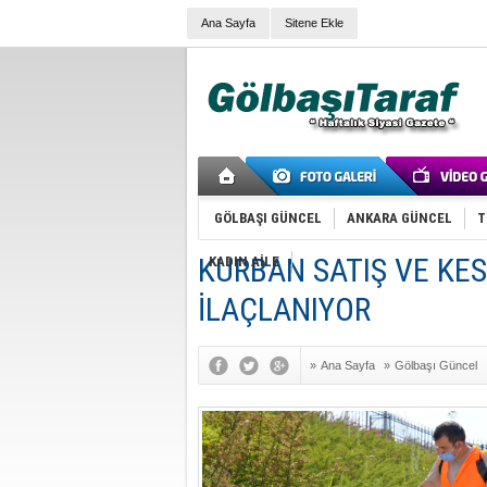
Ana Sayfa
Sitene Ekle
GÖLBAŞI GÜNCEL
ANKARA GÜNCEL
T
KURBAN SATIŞ VE KE
KADIN AİLE
İLAÇLANIYOR
»
Ana Sayfa
»
Gölbaşı Güncel