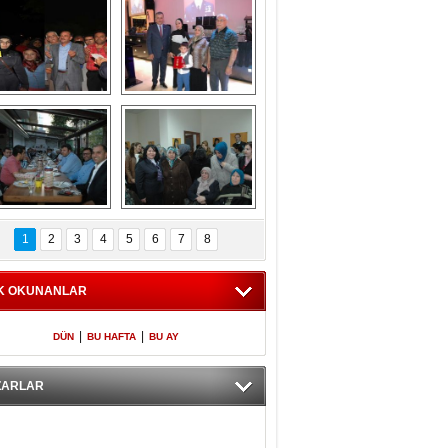
Gölbaşı GAZZE 
Kaymakamlıktan 
İÇİN YÜRÜDÜ
iftar yemeği
aymakamlıktan 
NERGÜL 
iftar yemeği
YILDIRIM SEÇİM 
1
2
3
4
5
6
7
8
BÜROSUNU AÇTI
K OKUNANLAR
|
|
DÜN
BU HAFTA
BU AY
ZARLAR