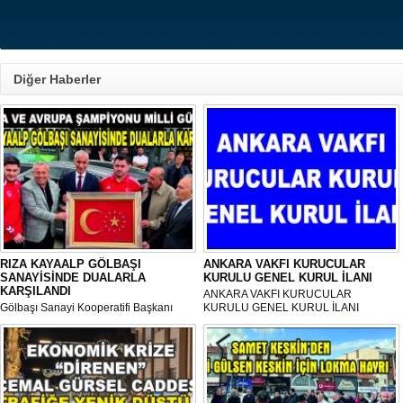
Diğer Haberler
RIZA KAYAALP GÖLBAŞI
ANKARA VAKFI KURUCULAR
SANAYİSİNDE DUALARLA
KURULU GENEL KURUL İLANI
KARŞILANDI
ANKARA VAKFI KURUCULAR
Gölbaşı Sanayi Kooperatifi Başkanı
KURULU GENEL KURUL İLANI
Mehmet Aktay öncülüğünde, sanayi
esnafı adına düzenlenen anlamlı anma
programı Sanayi Camii’nde yoğun
katılımla gerçekleştirildi.