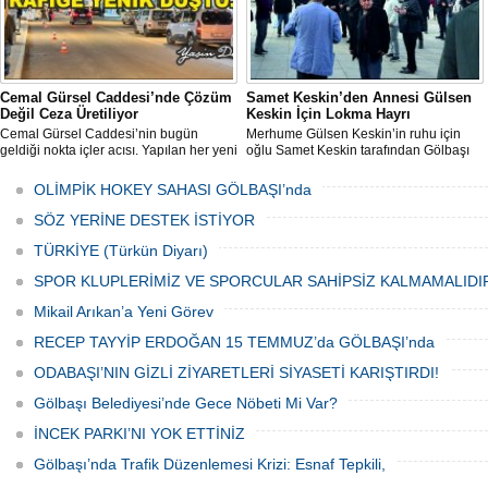
Cemal Gürsel Caddesi’nde Çözüm
Samet Keskin’den Annesi Gülsen
Değil Ceza Üretiliyor
Keskin İçin Lokma Hayrı
Cemal Gürsel Caddesi’nin bugün
Merhume Gülsen Keskin’in ruhu için
geldiği nokta içler acısı. Yapılan her yeni
oğlu Samet Keskin tarafından Gölbaşı
uygulama sorunu çözmek bir yana,
Meydanı’nda bulunan Bozkurt Heykeli
adeta başka bir noktaya taşıyor
önünde lokma ikramı gerçekleştirildi.
OLİMPİK HOKEY SAHASI GÖLBAŞI’nda
Düzenlenen hayra çok sayıda siyasi
temsilci, sivil toplum kuruluşu üyeleri ve
SÖZ YERİNE DESTEK İSTİYOR
vatandaşlar katıldı.
TÜRKİYE (Türkün Diyarı)
SPOR KLUPLERİMİZ VE SPORCULAR SAHİPSİZ KALMAMALIDI
Mikail Arıkan’a Yeni Görev
RECEP TAYYİP ERDOĞAN 15 TEMMUZ’da GÖLBAŞI’nda
ODABAŞI’NIN GİZLİ ZİYARETLERİ SİYASETİ KARIŞTIRDI!
Gölbaşı Belediyesi’nde Gece Nöbeti Mi Var?
İNCEK PARKI’NI YOK ETTİNİZ
Gölbaşı’nda Trafik Düzenlemesi Krizi: Esnaf Tepkili,