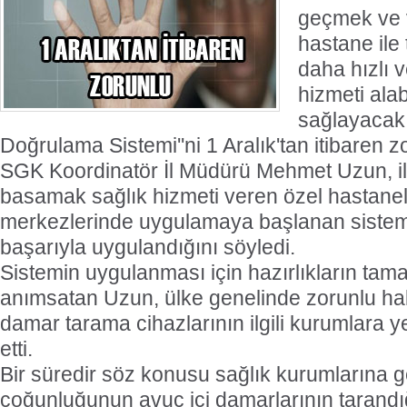
geçmek ve 
hastane ile
daha hızlı v
hizmeti ala
sağlayacak 
Doğrulama Sistemi''ni 1 Aralık'tan itibaren zo
SGK Koordinatör İl Müdürü Mehmet Uzun, ilk
basamak sağlık hizmeti veren özel hastanel
merkezlerinde uygulamaya başlanan sistemin
başarıyla uygulandığını söyledi.
Sistemin uygulanması için hazırlıkların tam
anımsatan Uzun, ülke genelinde zorunlu hal
damar tarama cihazlarının ilgili kurumlara yer
etti.
Bir süredir söz konusu sağlık kurumlarına 
çoğunluğunun avuç içi damarlarının tarandı