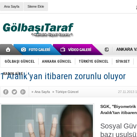
Ana Sayfa
Sitene Ekle
RIZA KAY
ANKARA V
Gölbaşı’nd
Cemal Gürs
Samet Kesk
GÖLBAŞI GÜNCEL
ANKARA GÜNCEL
TÜRKİYE GÜNCEL
SİYASET
FAİZ ORAN
OLİMPİK 
1 Aralık'yan itibaren zorunlu oluyor
KADIN AİLE
SÖZ YERİ
TÜRKİYE (T
SPOR KLU
»
Ana Sayfa
»
Türkiye Güncel
27.11.2013 
Mikail Arı
RECEP TA
ODABAŞI’N
SGK, ''Biyometrik
Gölbaşı Be
Aralık'tan itibare
İNCEK PAR
Sosyal Güv
bazı usulsü