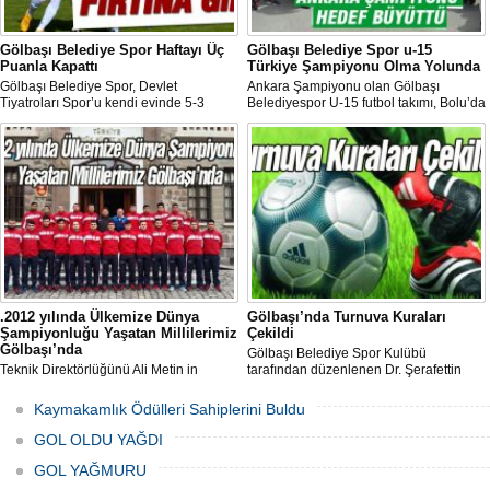
Gölbaşı Belediye Spor Haftayı Üç
Gölbaşı Belediye Spor u-15
Puanla Kapattı
Türkiye Şampiyonu Olma Yolunda
Gölbaşı Belediye Spor, Devlet
Ankara Şampiyonu olan Gölbaşı
Tiyatroları Spor’u kendi evinde 5-3
Belediyespor U-15 futbol takımı, Bolu’da
yenerek Ankara Süper Amatör ligde
düzenlenen Türkiye Şampiyonası’na
puanını 7’ye çıkarttı.
katılmak için Bolu’ya Gölbaşı Belediye
Başkanı Fatih Duruay tarafından
uğurlandı.
.2012 yılında Ülkemize Dünya
Gölbaşı’nda Turnuva Kuraları
Şampiyonluğu Yaşatan Millilerimiz
Çekildi
Gölbaşı’nda
Gölbaşı Belediye Spor Kulübü
Teknik Direktörlüğünü Ali Metin in
tarafından düzenlenen Dr. Şerafettin
yaptığı milli takımımızda yardımcılığını
Tombuloğlu “Saygı ve Kardeşlik” adı
Mücahit Öztürk ve Mehmet Tevfik
altında futbol turnuvası için kuralar
Kaymakamlık Ödülleri Sahiplerini Buldu
Erdenerin yapmaktadır.2012 yılında
çekildi.
Ülkemize Dünya Şampiyonluğu yaşatan
GOL OLDU YAĞDI
millilerimiz şampiyonluğa inanmış
durumda.
GOL YAĞMURU