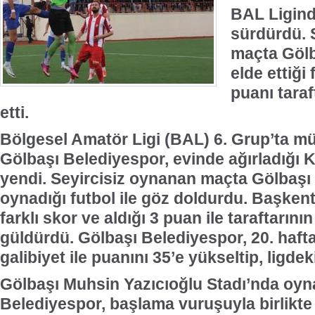
BAL Ligind
sürdürdü. 
maçta Gölb
elde ettiği 
puanı tara
etti.
Bölgesel Amatör Ligi (BAL) 6. Grup’ta m
Gölbaşı Belediyespor, evinde ağırladığı
yendi. Seyircisiz oynanan maçta Gölbaşı
oynadığı futbol ile göz doldurdu. Başkent 
farklı skor ve aldığı 3 puan ile taraftarın
güldürdü. Gölbaşı Belediyespor, 20. haftad
galibiyet ile puanını 35’e yükseltip, ligdek
Gölbaşı Muhsin Yazıcıoğlu Stadı’nda oy
Belediyespor, başlama vuruşuyla birlikte