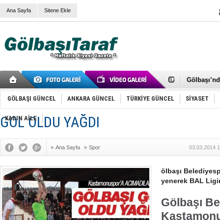
Ana Sayfa
Sitene Ekle
RIZA KAY
ANKARA V
Gölbaşı’nd
Cemal Gürs
Samet Kesk
GÖLBAŞI GÜNCEL
ANKARA GÜNCEL
TÜRKİYE GÜNCEL
SİYASET
FAİZ ORAN
OLİMPİK 
GOL OLDU YAĞDI
KADIN AİLE
SÖZ YERİ
TÜRKİYE (T
SPOR KLU
»
Ana Sayfa
»
Spor
03.03.2014 1
Mikail Arı
RECEP TA
ODABAŞI’N
ölbaşı Belediyes
Gölbaşı Be
yenerek BAL Ligi
İNCEK PAR
Gölbaşı Be
Kastamonu