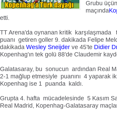
Grubu üçü
maçında
Ko
etti.
TT Arena'da oynanan kritik karşılaşmada 
puanı getiren goller 9. dakikada Felipe Melo
dakikada
Wesley Sneijder
ve 45'te
Didier 
Kopenhag'ın tek golü 88'de Claudemir kayde
Galatasaray, bu sonucun ardından Real Ma
2-1 mağlup etmesiyle puanını 4 yaparak ikin
Kopenhag ise 1 puanda kaldı.
Grupta 4. hafta mücadelesinde 5 Kasım Sa
Real Madrid, Kopenhag-Galatasaray maçla