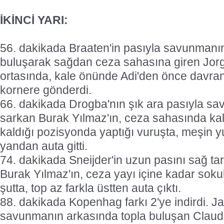
İKİNCİ YARI:
56. dakikada Braaten'in pasıyla savunmanı
buluşarak sağdan ceza sahasına giren Jor
ortasında, kale önünde Adi'den önce davra
kornere gönderdi.
66. dakikada Drogba'nın şık ara pasıyla s
sarkan Burak Yılmaz'ın, ceza sahasında kal
kaldığı pozisyonda yaptığı vuruşta, meşin y
yandan auta gitti.
74. dakikada Sneijder'in uzun pasını sağ tar
Burak Yılmaz'ın, ceza yayı içine kadar soku
şutta, top az farkla üstten auta çıktı.
88. dakikada Kopenhag farkı 2'ye indirdi. J
savunmanın arkasında topla buluşan Claud