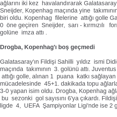
ağlarını iki kez havalandırarak Galatasara
Sneijder, Kopenhag maçında yine takımının
biri oldu. Kopenhag filelerine attığı golle G
0 öne geçiren Sneijder, sarı - kırmızılı f
golüne imza attı .
Drogba, Kopenhag'ı boş geçmedi
Galatasaray'ın Fildişi Sahilli yıldız ismi D
maçında takımının 3. golünü attı. Juvent
attığı golle, alınan 1 puana katkı sağlay
mücadelesinde 45+1. dakikada topu ağlarla
3-0 yapan isim oldu. Drogba, Kopenhag ağl
bu sezonki gol sayısını 6'ya çıkardı. Fildi
ligde 4, UEFA Şampiyonlar Ligi'nde ise 2 g