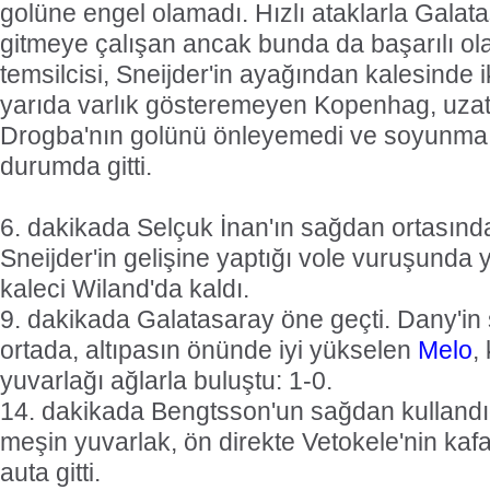
golüne engel olamadı. Hızlı ataklarla Galat
gitmeye çalışan ancak bunda da başarılı 
temsilcisi, Sneijder'in ayağından kalesinde ik
yarıda varlık gösteremeyen Kopenhag, uz
Drogba'nın golünü önleyemedi ve soyunma
durumda gitti.
6. dakikada Selçuk İnan'ın sağdan ortasında
Sneijder'in gelişine yaptığı vole vuruşunda
kaleci Wiland'da kaldı.
9. dakikada Galatasaray öne geçti. Dany'in
ortada, altıpasın önünde iyi yükselen
Melo
,
yuvarlağı ağlarla buluştu: 1-0.
14. dakikada Bengtsson'un sağdan kullandığ
meşin yuvarlak, ön direkte Vetokele'nin kaf
auta gitti.