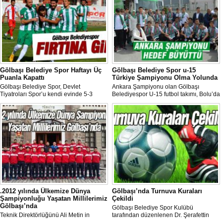
Gölbaşı Belediye Spor Haftayı Üç
Gölbaşı Belediye Spor u-15
Puanla Kapattı
Türkiye Şampiyonu Olma Yolunda
Gölbaşı Belediye Spor, Devlet
Ankara Şampiyonu olan Gölbaşı
Tiyatroları Spor’u kendi evinde 5-3
Belediyespor U-15 futbol takımı, Bolu’da
yenerek Ankara Süper Amatör ligde
düzenlenen Türkiye Şampiyonası’na
puanını 7’ye çıkarttı.
katılmak için Bolu’ya Gölbaşı Belediye
Başkanı Fatih Duruay tarafından
uğurlandı.
.2012 yılında Ülkemize Dünya
Gölbaşı’nda Turnuva Kuraları
Şampiyonluğu Yaşatan Millilerimiz
Çekildi
Gölbaşı’nda
Gölbaşı Belediye Spor Kulübü
Teknik Direktörlüğünü Ali Metin in
tarafından düzenlenen Dr. Şerafettin