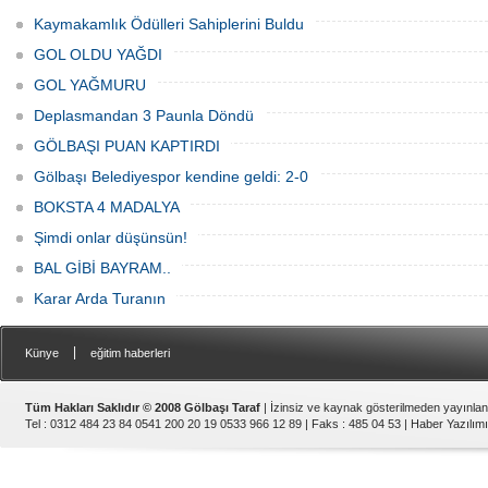
yaptığı milli takımımızda yardımcılığını
Tombuloğlu “Saygı ve Kardeşlik” adı
Mücahit Öztürk ve Mehmet Tevfik
altında futbol turnuvası için kuralar
Kaymakamlık Ödülleri Sahiplerini Buldu
Erdenerin yapmaktadır.2012 yılında
çekildi.
Ülkemize Dünya Şampiyonluğu yaşatan
GOL OLDU YAĞDI
millilerimiz şampiyonluğa inanmış
durumda.
GOL YAĞMURU
Deplasmandan 3 Paunla Döndü
GÖLBAŞI PUAN KAPTIRDI
Gölbaşı Belediyespor kendine geldi: 2-0
BOKSTA 4 MADALYA
Şimdi onlar düşünsün!
BAL GİBİ BAYRAM..
Karar Arda Turanın
|
Künye
eğitim haberleri
Tüm Hakları Saklıdır © 2008 Gölbaşı Taraf
| İzinsiz ve kaynak gösterilmeden yayınla
Tel : 0312 484 23 84 0541 200 20 19 0533 966 12 89 | Faks : 485 04 53 |
Haber Yazılımı