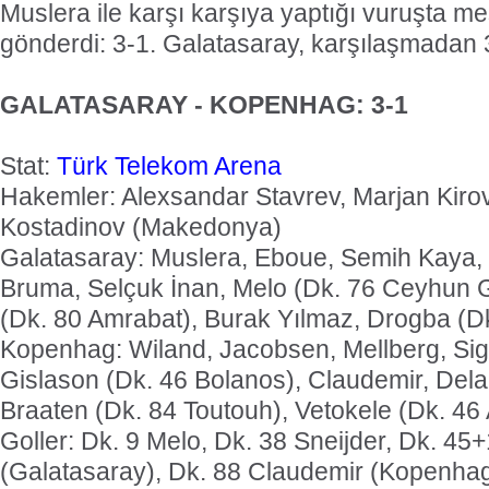
Muslera ile karşı karşıya yaptığı vuruşta meş
gönderdi: 3-1. Galatasaray, karşılaşmadan 3-
GALATASARAY - KOPENHAG: 3-1
Stat:
Türk Telekom Arena
Hakemler: Alexsandar Stavrev, Marjan Kiro
Kostadinov (Makedonya)
Galatasaray: Muslera, Eboue, Semih Kaya,
Bruma, Selçuk İnan, Melo (Dk. 76 Ceyhun G
(Dk. 80 Amrabat), Burak Yılmaz, Drogba (D
Kopenhag: Wiland, Jacobsen, Mellberg, Si
Gislason (Dk. 46 Bolanos), Claudemir, Del
Braaten (Dk. 84 Toutouh), Vetokele (Dk. 46 
Goller: Dk. 9 Melo, Dk. 38 Sneijder, Dk. 45
(Galatasaray), Dk. 88 Claudemir (Kopenha