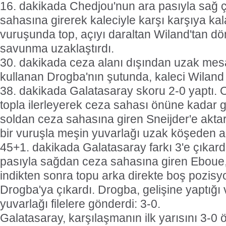
16. dakikada Chedjou'nun ara pasıyla sağ
sahasına girerek kaleciyle karşı karşıya ka
vuruşunda top, açıyı daraltan Wiland'tan d
savunma uzaklaştırdı.
30. dakikada ceza alanı dışından uzak mes
kullanan Drogba'nın şutunda, kaleci Wiland 
38. dakikada Galatasaray skoru 2-0 yaptı. 
topla ilerleyerek ceza sahası önüne kadar 
soldan ceza sahasına giren Sneijder'e aktar
bir vuruşla meşin yuvarlağı uzak köşeden ağ
45+1. dakikada Galatasaray farkı 3'e çıkard
pasıyla sağdan ceza sahasına giren Eboue,
indikten sonra topu arka direkte boş pozis
Drogba'ya çıkardı. Drogba, gelişine yaptığı
yuvarlağı filelere gönderdi: 3-0.
Galatasaray, karşılaşmanın ilk yarısını 3-0