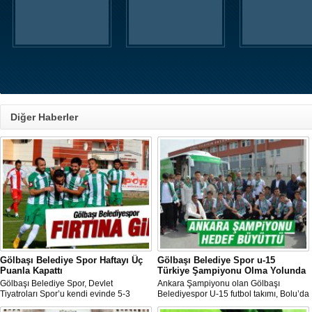
Diğer Haberler
Gölbaşı Belediye Spor Haftayı Üç
Gölbaşı Belediye Spor u-15
Puanla Kapattı
Türkiye Şampiyonu Olma Yolunda
Gölbaşı Belediye Spor, Devlet
Ankara Şampiyonu olan Gölbaşı
Tiyatroları Spor’u kendi evinde 5-3
Belediyespor U-15 futbol takımı, Bolu’da
yenerek Ankara Süper Amatör ligde
düzenlenen Türkiye Şampiyonası’na