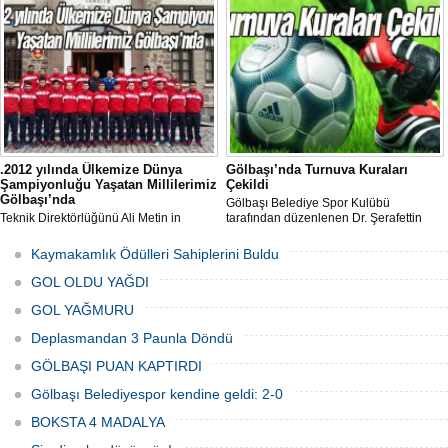
puanını 7’ye çıkarttı.
katılmak için Bolu’ya Gölbaşı Belediye
Başkanı Fatih Duruay tarafından
uğurlandı.
.2012 yılında Ülkemize Dünya
Gölbaşı’nda Turnuva Kuraları
Şampiyonluğu Yaşatan Millilerimiz
Çekildi
Gölbaşı’nda
Gölbaşı Belediye Spor Kulübü
Teknik Direktörlüğünü Ali Metin in
tarafından düzenlenen Dr. Şerafettin
yaptığı milli takımımızda yardımcılığını
Tombuloğlu “Saygı ve Kardeşlik” adı
Mücahit Öztürk ve Mehmet Tevfik
altında futbol turnuvası için kuralar
Kaymakamlık Ödülleri Sahiplerini Buldu
Erdenerin yapmaktadır.2012 yılında
çekildi.
Ülkemize Dünya Şampiyonluğu yaşatan
GOL OLDU YAĞDI
millilerimiz şampiyonluğa inanmış
durumda.
GOL YAĞMURU
Deplasmandan 3 Paunla Döndü
GÖLBAŞI PUAN KAPTIRDI
Gölbaşı Belediyespor kendine geldi: 2-0
BOKSTA 4 MADALYA