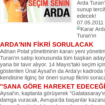
Arda Turan'
sunup terci
edecek!
07.05.2011
ARDA'NIN FİKRİ SORULACAK
Adnan Polat yönetiminin kararı yeni yönetim
Turan'ın satışı konusunda tüm başkan aday
yana bir tavır alıyor. 14 Mayıs'taki seçim içi
gösterilen Ünal Aysal'ın da Arda'yı kadroda 
kendisine ilginç bir öneri sunup fikrini sorac
"SANA GÖRE HAREKET EDECEĞİ
Aysal'ın, kaptanla görüşerek "Galatasaray'ı
damga vuracak, Avrupa'da başarılar kazana