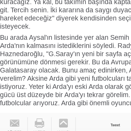
kuracağız. Ya kal, bu takımın başında kapta
git. Tercih senin. İki kararına da saygı duy
hareket edeceğiz" diyerek kendisinden seç
isteyecek.
Bu arada Aysal'ın listesinde yer alan Semi
Arda'nın kalmasını istediklerini söyledi. R
Haznedaroğlu, "G.Saray'ın yeni bir sayfa açı
görünümüne dönmesi gerekir. Bu da Avrupa'
Galatasaray olacak. Bunu amaç edinirken, 
verelim? Aksine Arda gibi yeni futbolcuları 
istiyoruz. Yeter ki Arda'yı eski Arda olarak gö
gücü üst düzeyde bir Arda'yı tekrar görelim
futbolcular arıyoruz. Arda gibi önemli oyuncu
Tweet