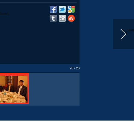
Tweet
Sonr
20 / 20