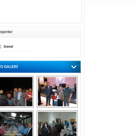
egoriler
Genel
O GALERİ
Gölbaşı GAZZE 
Kaymakamlıktan 
İÇİN YÜRÜDÜ
iftar yemeği