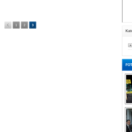
1
2
3
Kat
FOT