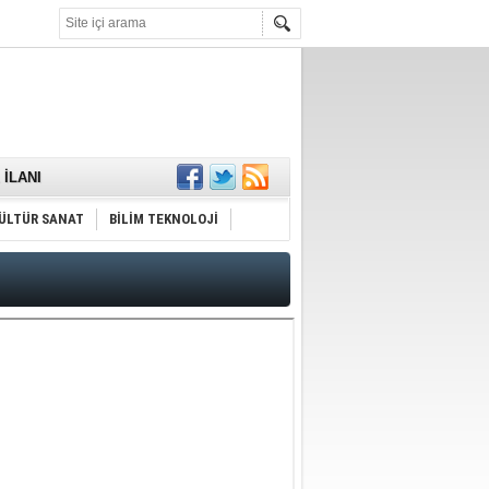
KARŞILANDI
İLANI
ldı
or
ÜLTÜR SANAT
BİLİM TEKNOLOJİ
Hayrı
MAMALIDIR.
nda
RDI!