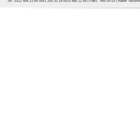
Tel : 0312 484 23 84 0541 200 20 19 0533 966 12 89 | Faks : 485 04 53 |
Haber Yazılımı