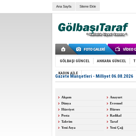
Ana Sayfa
Sitene Ekle
GÖLBAŞI GÜNCEL
ANKARA GÜNCEL
T
KADIN AİLE
Gazete Manşetleri - Milliyet 06.08.2026
Akşam
Anayurt
Dünya
Evrensel
Hürriyet
Hürses
Posta
Radikal
Takvim
Taraf
Yeni Asya
Yeni Çağ