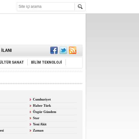
KARŞILANDI
İLANI
ldı
or
ÜLTÜR SANAT
BİLİM TEKNOLOJİ
Hayrı
MAMALIDIR.
Cumhuriyet
nda
Haber Türk
RDI!
Özgür Gündem
Star
Yeni Akit
esi
Zaman