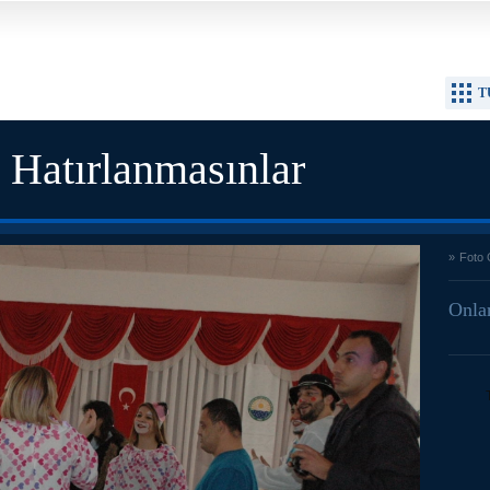
T
 Hatırlanmasınlar
»
Foto 
Onlar