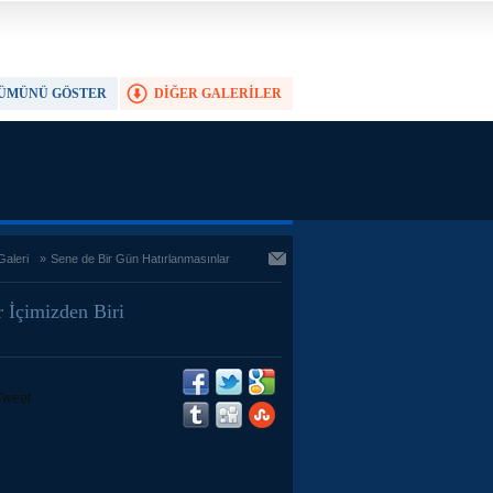
ÜMÜNÜ GÖSTER
DİĞER GALERİLER
TAM EKRAN YAP
Galeri
»
Sene de Bir Gün Hatırlanmasınlar
 İçimizden Biri
Tweet