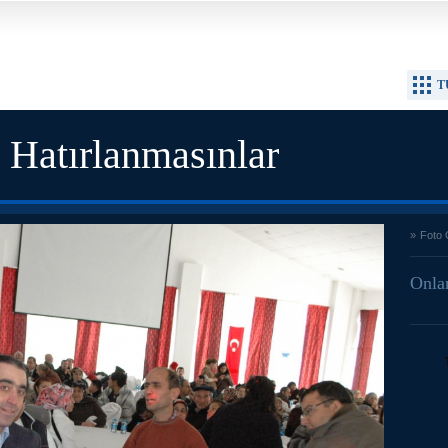
T
 Hatırlanmasınlar
»
Foto 
Onlar