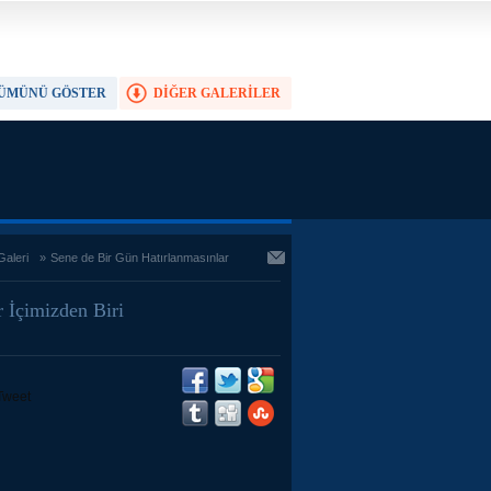
ÜMÜNÜ GÖSTER
DİĞER GALERİLER
TAM EKRAN YAP
Galeri
»
Sene de Bir Gün Hatırlanmasınlar
 İçimizden Biri
Tweet