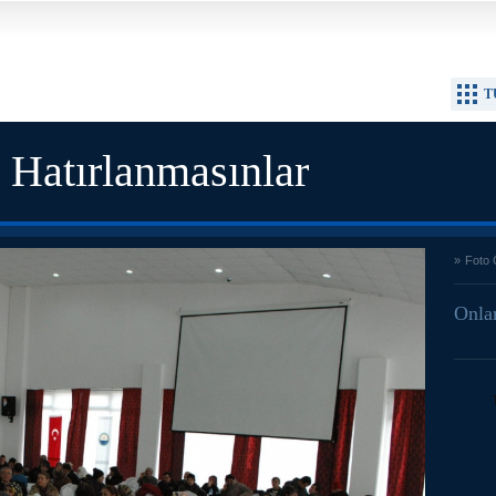
T
 Hatırlanmasınlar
»
Foto 
Onlar