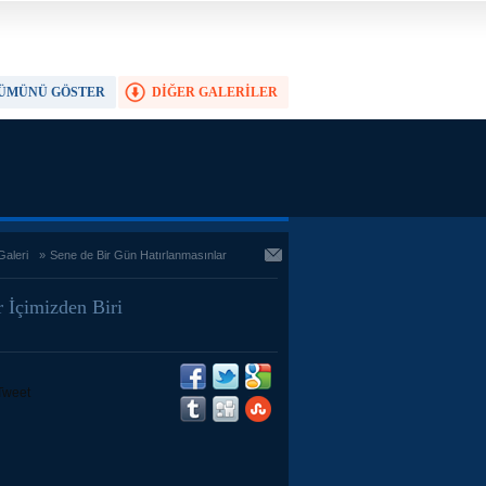
ÜMÜNÜ GÖSTER
DİĞER GALERİLER
TAM EKRAN YAP
Galeri
»
Sene de Bir Gün Hatırlanmasınlar
 İçimizden Biri
Tweet