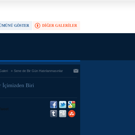
ÜMÜNÜ GÖSTER
DİĞER GALERİLER
TAM EKRAN YAP
Galeri
»
Sene de Bir Gün Hatırlanmasınlar
 İçimizden Biri
Tweet