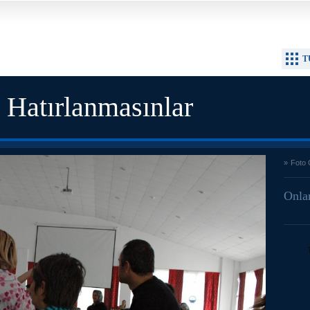
T
 Hatırlanmasınlar
»
Foto 
Onlar