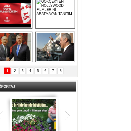
Asla Yalnız 
GÖKÇEK'TEN 
Yürümeyeceksin 
HOLLYWOOD 
Uzun Adam
FİLMLERİNİ 
ARATMAYAN 
TANITIM
L İÇERİ ZÜBÜK!
ERCAN ŞİMŞEK 
GÖLBAŞI'NDA 
1
2
3
4
5
6
7
8
KASIRGA ETKİSİ 
YARATTI !
ÖPORTAJ
Teşrik tekbiri nedir? Ne anlama gelir?
Kurban Bayramının arefe günü sabah
namazından itibaren bayramın