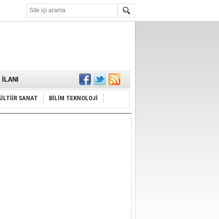
KARŞILANDI
İLANI
ldı
or
ÜLTÜR SANAT
BİLİM TEKNOLOJİ
Hayrı
MAMALIDIR.
nda
RDI!