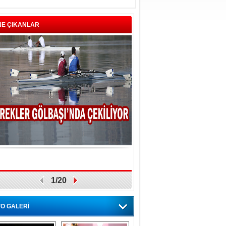
NE ÇIKANLAR
1/20
O GALERİ