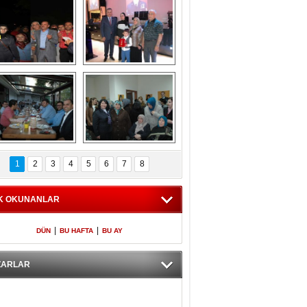
Gölbaşı GAZZE 
Kaymakamlıktan 
İÇİN YÜRÜDÜ
iftar yemeği
aymakamlıktan 
NERGÜL 
iftar yemeği
YILDIRIM SEÇİM 
1
2
3
4
5
6
7
8
BÜROSUNU AÇTI
K OKUNANLAR
|
|
DÜN
BU HAFTA
BU AY
ZARLAR