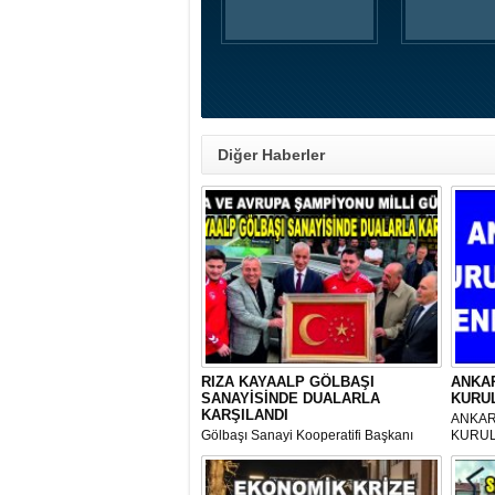
Diğer Haberler
RIZA KAYAALP GÖLBAŞI
ANKA
SANAYİSİNDE DUALARLA
KURUL
KARŞILANDI
ANKAR
Gölbaşı Sanayi Kooperatifi Başkanı
KURUL
Mehmet Aktay öncülüğünde, sanayi
esnafı adına düzenlenen anlamlı anma
programı Sanayi Camii’nde yoğun