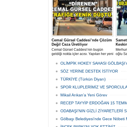
katılımla gerçekleştirildi.
Cemal Gürsel Caddesi’nde Çözüm
Samet
Değil Ceza Üretiliyor
Keskin
Cemal Gürsel Caddesi’nin bugün
Merhum
geldiği nokta içler acısı. Yapılan her yeni
oğlu Sa
uygulama sorunu çözmek bir yana,
Meydan
adeta başka bir noktaya taşıyor
önünde 
OLİMPİK HOKEY SAHASI GÖLBAŞI’
Düzenl
SÖZ YERİNE DESTEK İSTİYOR
temsilc
vatanda
TÜRKİYE (Türkün Diyarı)
SPOR KLUPLERİMİZ VE SPORCULA
Mikail Arıkan’a Yeni Görev
RECEP TAYYİP ERDOĞAN 15 TEMM
ODABAŞI’NIN GİZLİ ZİYARETLERİ S
Gölbaşı Belediyesi’nde Gece Nöbeti 
İNCEK PARKI’NI YOK ETTİNİZ