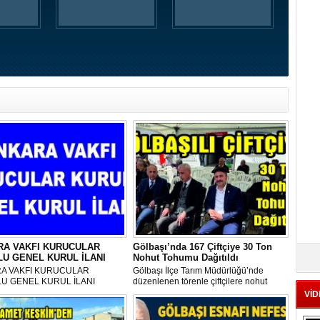
RA VAKFI KURUCULAR
Gölbaşı’nda 167 Çiftçiye 30 Ton
U GENEL KURUL İLANI
Nohut Tohumu Dağıtıldı
A VAKFI KURUCULAR
Gölbaşı İlçe Tarım Müdürlüğü’nde
U GENEL KURUL İLANI
düzenlenen törenle çiftçilere nohut
tohumu dağıtıldı. Proje kapsamında
VİD
ilçede 37 bin dekarlık alanda 380 ton
tohum desteği sağlanacak.