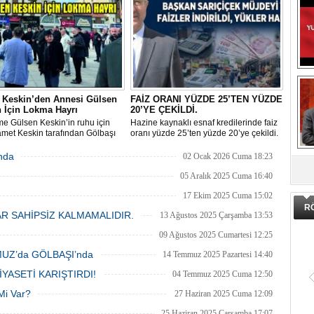
 Keskin’den Annesi Gülsen
FAİZ ORANI YÜZDE 25’TEN YÜZDE
 İçin Lokma Hayrı
20’YE ÇEKİLDİ.
e Gülsen Keskin’in ruhu için
Hazine kaynaklı esnaf kredilerinde faiz
met Keskin tarafından Gölbaşı
oranı yüzde 25’ten yüzde 20’ye çekildi.
ı’nda bulunan Bozkurt Heykeli
DA
lokma ikramı gerçekleştirildi.
nda
02 Ocak 2026 Cuma 18:23
enen hayra çok sayıda siyasi
i, sivil toplum kuruluşu üyeleri ve
05 Aralık 2025 Cuma 16:40
şlar katıldı.
17 Ekim 2025 Cuma 15:02
R
R SAHİPSİZ KALMAMALIDIR.
13 Ağustos 2025 Çarşamba 13:53
09 Ağustos 2025 Cumartesi 12:25
UZ’da GÖLBAŞI’nda
14 Temmuz 2025 Pazartesi 14:40
İYASETİ KARIŞTIRDI!
04 Temmuz 2025 Cuma 12:50
Mi Var?
27 Haziran 2025 Cuma 12:09
25 Haziran 2025 Çarşamba 17:07