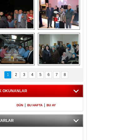
Gölbaşı GAZZE 
Kaymakamlıktan 
İÇİN YÜRÜDÜ
iftar yemeği
aymakamlıktan 
NERGÜL 
iftar yemeği
YILDIRIM SEÇİM 
1
2
3
4
5
6
7
8
BÜROSUNU AÇTI
K OKUNANLAR
|
|
DÜN
BU HAFTA
BU AY
ZARLAR