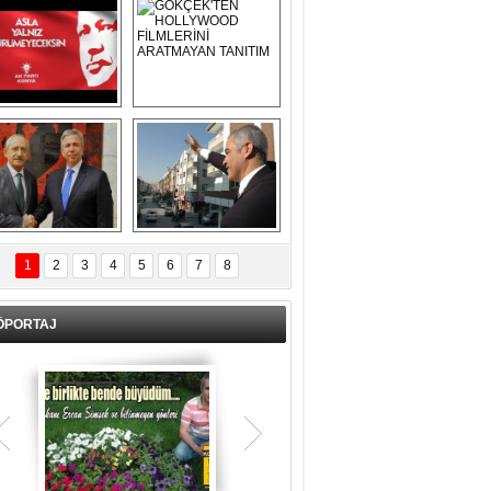
Asla Yalnız 
GÖKÇEK'TEN 
Yürümeyeceksin 
HOLLYWOOD 
Uzun Adam
FİLMLERİNİ 
ARATMAYAN 
TANITIM
L İÇERİ ZÜBÜK!
ERCAN ŞİMŞEK 
GÖLBAŞI'NDA 
1
2
3
4
5
6
7
8
KASIRGA ETKİSİ 
YARATTI !
ÖPORTAJ
Teşrik tekbiri nedir? Ne anlama gelir?
Kurban Bayramının arefe günü sabah
namazından itibaren bayramın