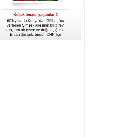
dördüncü gününün ikindi namazına
kadar, yirmiüç farz namazının
arkasından birer defa teşrik tekbiri
Koltuk öncesi yaşamlar 1
getirmeyi unutmayın.
60'lı yıllarda Konya'dan Gölbaşı'na
yerleşen Şimşek ailesinin bir bireyi
olan, tam bir çevre ve doğa aşığı olan
Ercan Şimşek, bugün CHP İlçe
Başkanlığı yaptığı Gölbaşı'nda yaşam
hikayesiyle herkese örnek oluyor.