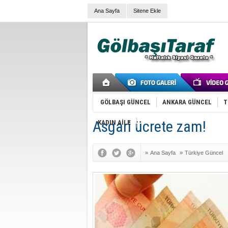
Ana Sayfa
Sitene Ekle
GÖLBAŞI GÜNCEL
ANKARA GÜNCEL
T
Asgari ücrete zam!
KADIN AİLE
»
Ana Sayfa
»
Türkiye Güncel