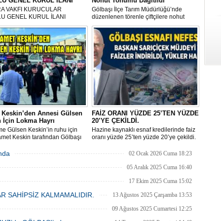
U GENEL KURUL İLANI
Nohut Tohumu Dağıtıldı
A VAKFI KURUCULAR
Gölbaşı İlçe Tarım Müdürlüğü’nde
U GENEL KURUL İLANI
düzenlenen törenle çiftçilere nohut
tohumu dağıtıldı. Proje kapsamında
ilçede 37 bin dekarlık alanda 380 ton
tohum desteği sağlanacak.
 Keskin’den Annesi Gülsen
FAİZ ORANI YÜZDE 25’TEN YÜZDE
 İçin Lokma Hayrı
20’YE ÇEKİLDİ.
e Gülsen Keskin’in ruhu için
Hazine kaynaklı esnaf kredilerinde faiz
met Keskin tarafından Gölbaşı
oranı yüzde 25’ten yüzde 20’ye çekildi.
ı’nda bulunan Bozkurt Heykeli
lokma ikramı gerçekleştirildi.
nda
02 Ocak 2026 Cuma 18:23
enen hayra çok sayıda siyasi
i, sivil toplum kuruluşu üyeleri ve
05 Aralık 2025 Cuma 16:40
şlar katıldı.
17 Ekim 2025 Cuma 15:02
R SAHİPSİZ KALMAMALIDIR.
13 Ağustos 2025 Çarşamba 13:53
09 Ağustos 2025 Cumartesi 12:25