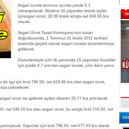
Asgari ücrete temmuz ayında yüzde 5.1
zamyapılacak. Böylece 16 yaşından büyük işçiler
Ö
içinasgari ücret, 28.99 liralık artışla net 658.95 lira
olacak.
Asgari Ücret Tespit Komisyonu'nun kararı
doğrultusunda, 1 Temmuz-31 Aralık 2011 tarihleri
arasında geçerli olacak asgari ücrette düzenlenmeye
gidilecek.
Düzenlemeyle yılın ilk yarısında 16 yaşından büyükler
için yüzde 4.7 artırılan asgari ücrete, yılın ikinci yarısı
ir işçi için brüt 796.50, net 629.96 lira olan asgari ücret,
iraya yükselecek.
asgari ücret ise gelecek aydan itibaren 25.77 lira artırılacak.
, net 546.20 lira olan asgari ücret, bu artışla brüt 715.50, net
FOT
 yansıyacak. Kapıcılar için brüt 796.50, net 677.03 lira olarak