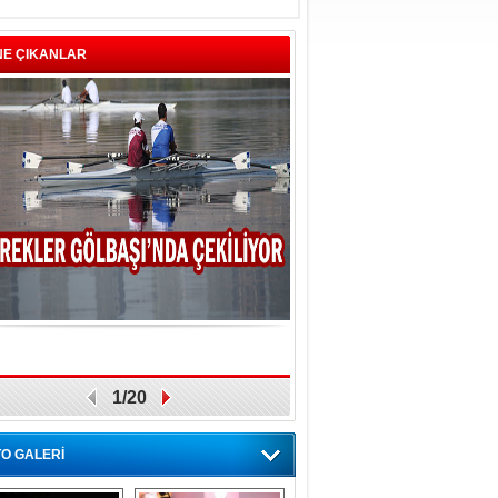
NE ÇIKANLAR
1/20
O GALERİ