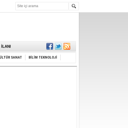
KARŞILANDI
İLANI
ldı
or
ÜLTÜR SANAT
BİLİM TEKNOLOJİ
Hayrı
MAMALIDIR.
nda
RDI!