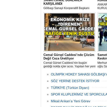
SANAYİSİNDE DUALARLA
KURUL
KARŞILANDI
ANKAR
Gölbaşı Sanayi Kooperatifi Başkanı
KURUL
Mehmet Aktay öncülüğünde, sanayi
esnafı adına düzenlenen anlamlı anma
programı Sanayi Camii’nde yoğun
katılımla gerçekleştirildi.
Cemal Gürsel Caddesi’nde Çözüm
Samet
Değil Ceza Üretiliyor
Keskin
Cemal Gürsel Caddesi’nin bugün
Merhum
geldiği nokta içler acısı. Yapılan her yeni
oğlu Sa
uygulama sorunu çözmek bir yana,
Meydan
adeta başka bir noktaya taşıyor
önünde 
OLİMPİK HOKEY SAHASI GÖLBAŞI’
Düzenl
SÖZ YERİNE DESTEK İSTİYOR
temsilc
vatanda
TÜRKİYE (Türkün Diyarı)
SPOR KLUPLERİMİZ VE SPORCULA
Mikail Arıkan’a Yeni Görev