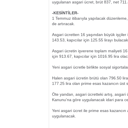
uygulanan asgari ücret, brüt 837, net 711.
-KESİNTİLER-
1 Temmuz itibarıyla yapılacak düzenleme, a
de artıracak.
Asgari ücretten 16 yaşından büyük işçiler i
143.53, kapıcılar için 125.55 lirayı bulacak
Asgari ücretin işverene toplam maliyeti 16
için 913.67, kapıcılar için 1016.95 lira ola
Yeni asgari ücretle birlikte sosyal sigortal
Halen asgari ücretin brütü olan 796.50 lira
177.25 lira olan prime esas kazancın üst sı
Öte yandan, asgari ücretteki artış, asgari
Kanunu'na göre uygulanacak idari para cez
Yeni asgari ücret ile prime esas kazancın a
uygulanacak.