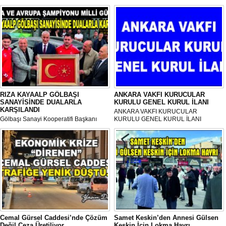
RIZA KAYAALP GÖLBAŞI
ANKARA VAKFI KURUCULAR
SANAYİSİNDE DUALARLA
KURULU GENEL KURUL İLANI
KARŞILANDI
ANKARA VAKFI KURUCULAR
Gölbaşı Sanayi Kooperatifi Başkanı
KURULU GENEL KURUL İLANI
Mehmet Aktay öncülüğünde, sanayi
esnafı adına düzenlenen anlamlı anma
programı Sanayi Camii’nde yoğun
katılımla gerçekleştirildi.
Cemal Gürsel Caddesi’nde Çözüm
Samet Keskin’den Annesi Gülsen
Değil Ceza Üretiliyor
Keskin İçin Lokma Hayrı