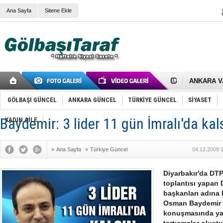
Ana Sayfa
Sitene Ekle
RIZA KAY
ANKARA V
Gölbaşı’nd
Cemal Gürs
Samet Kesk
GÖLBAŞI GÜNCEL
ANKARA GÜNCEL
TÜRKİYE GÜNCEL
SİYASET
FAİZ ORAN
OLİMPİK 
Baydemir: 3 lider 11 gün İmralı'da kal
KADIN AİLE
SÖZ YERİ
TÜRKİYE (T
SPOR KLU
»
Ana Sayfa
»
Türkiye Güncel
04.12.2009 
Mikail Arı
RECEP TA
ODABAŞI’N
Diyarbakır'da DT
Gölbaşı Be
toplantısı yapan D
İNCEK PAR
başkanları adına 
Osman Baydemir 
konuşmasında yapt