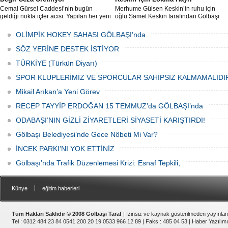
Cemal Gürsel Caddesi’nin bugün
Merhume Gülsen Keskin’in ruhu için
geldiği nokta içler acısı. Yapılan her yeni
oğlu Samet Keskin tarafından Gölbaşı
uygulama sorunu çözmek bir yana,
Meydanı’nda bulunan Bozkurt Heykeli
adeta başka bir noktaya taşıyor
önünde lokma ikramı gerçekleştirildi.
OLİMPİK HOKEY SAHASI GÖLBAŞI’nda
Düzenlenen hayra çok sayıda siyasi
temsilci, sivil toplum kuruluşu üyeleri ve
SÖZ YERİNE DESTEK İSTİYOR
vatandaşlar katıldı.
TÜRKİYE (Türkün Diyarı)
SPOR KLUPLERİMİZ VE SPORCULAR SAHİPSİZ KALMAMALIDI
Mikail Arıkan’a Yeni Görev
RECEP TAYYİP ERDOĞAN 15 TEMMUZ’da GÖLBAŞI’nda
ODABAŞI’NIN GİZLİ ZİYARETLERİ SİYASETİ KARIŞTIRDI!
Gölbaşı Belediyesi’nde Gece Nöbeti Mi Var?
İNCEK PARKI’NI YOK ETTİNİZ
Gölbaşı’nda Trafik Düzenlemesi Krizi: Esnaf Tepkili,
|
Künye
eğitim haberleri
Tüm Hakları Saklıdır © 2008 Gölbaşı Taraf
| İzinsiz ve kaynak gösterilmeden yayınla
Tel : 0312 484 23 84 0541 200 20 19 0533 966 12 89 | Faks : 485 04 53 |
Haber Yazılımı