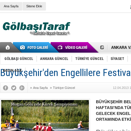
Ana Sayfa
Sitene Ekle
RIZA KAY
ANKARA V
Gölbaşı’nd
Cemal Gürs
GÖLBAŞI GÜNCEL
ANKARA GÜNCEL
TÜRKİYE GÜNCEL
SİYASET
Samet Kesk
FAİZ ORAN
Büyükşehir'den Engellilere Festiva
KADIN AİLE
OLİMPİK 
SÖZ YERİ
TÜRKİYE (T
SPOR KLU
»
Ana Sayfa
»
Türkiye Güncel
12.04.2013 
Mikail Arı
RECEP TA
BÜYÜKŞEHİR BEL
ODABAŞI’N
HAFTASI’NDA TÜ
Gölbaşı Be
İNCEK PAR
GELECEK ENGELL
ORTAMINDA ETK