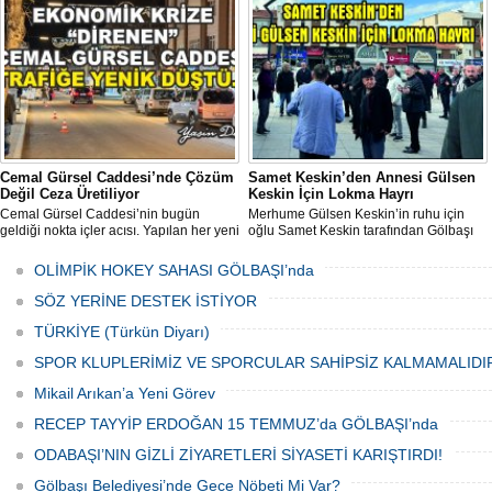
programı Sanayi Camii’nde yoğun
katılımla gerçekleştirildi.
Cemal Gürsel Caddesi’nde Çözüm
Samet Keskin’den Annesi Gülsen
Değil Ceza Üretiliyor
Keskin İçin Lokma Hayrı
Cemal Gürsel Caddesi’nin bugün
Merhume Gülsen Keskin’in ruhu için
geldiği nokta içler acısı. Yapılan her yeni
oğlu Samet Keskin tarafından Gölbaşı
uygulama sorunu çözmek bir yana,
Meydanı’nda bulunan Bozkurt Heykeli
adeta başka bir noktaya taşıyor
önünde lokma ikramı gerçekleştirildi.
OLİMPİK HOKEY SAHASI GÖLBAŞI’nda
Düzenlenen hayra çok sayıda siyasi
temsilci, sivil toplum kuruluşu üyeleri ve
SÖZ YERİNE DESTEK İSTİYOR
vatandaşlar katıldı.
TÜRKİYE (Türkün Diyarı)
SPOR KLUPLERİMİZ VE SPORCULAR SAHİPSİZ KALMAMALIDI
Mikail Arıkan’a Yeni Görev
RECEP TAYYİP ERDOĞAN 15 TEMMUZ’da GÖLBAŞI’nda
ODABAŞI’NIN GİZLİ ZİYARETLERİ SİYASETİ KARIŞTIRDI!
Gölbaşı Belediyesi’nde Gece Nöbeti Mi Var?