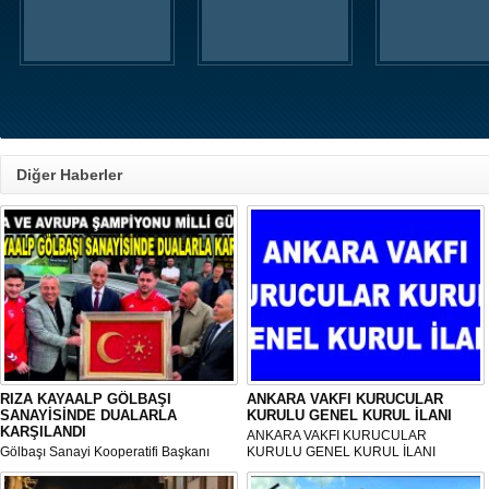
Diğer Haberler
RIZA KAYAALP GÖLBAŞI
ANKARA VAKFI KURUCULAR
SANAYİSİNDE DUALARLA
KURULU GENEL KURUL İLANI
KARŞILANDI
ANKARA VAKFI KURUCULAR
Gölbaşı Sanayi Kooperatifi Başkanı
KURULU GENEL KURUL İLANI
Mehmet Aktay öncülüğünde, sanayi
esnafı adına düzenlenen anlamlı anma