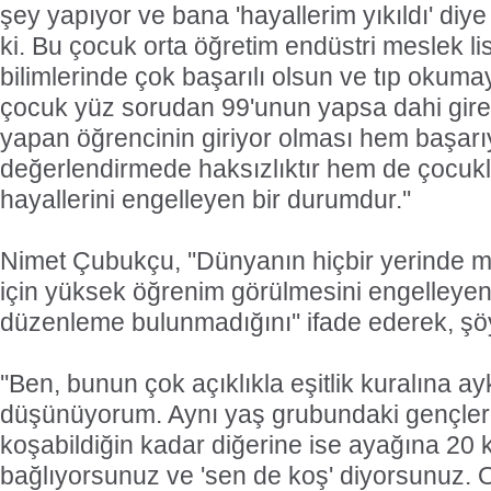
şey yapıyor ve bana 'hayallerim yıkıldı' diye
ki. Bu çocuk orta öğretim endüstri meslek li
bilimlerinde çok başarılı olsun ve tıp okumay
çocuk yüz sorudan 99'unun yapsa dahi gir
yapan öğrencinin giriyor olması hem başar
değerlendirmede haksızlıktır hem de çocukl
hayallerini engelleyen bir durumdur.''
Nimet Çubukçu, ''Dünyanın hiçbir yerinde me
için yüksek öğrenim görülmesini engelleyen 
düzenleme bulunmadığını'' ifade ederek, şöy
''Ben, bunun çok açıklıkla eşitlik kuralına a
düşünüyorum. Aynı yaş grubundaki gençleri
koşabildiğin kadar diğerine ise ayağına 20 k
bağlıyorsunuz ve 'sen de koş' diyorsunuz. 