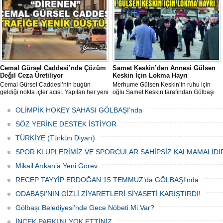
katılımla gerçekleştirildi.
Cemal Gürsel Caddesi’nde Çözüm
Samet Keskin’den Annesi Gülsen
Değil Ceza Üretiliyor
Keskin İçin Lokma Hayrı
Cemal Gürsel Caddesi’nin bugün
Merhume Gülsen Keskin’in ruhu için
geldiği nokta içler acısı. Yapılan her yeni
oğlu Samet Keskin tarafından Gölbaşı
uygulama sorunu çözmek bir yana,
Meydanı’nda bulunan Bozkurt Heykeli
adeta başka bir noktaya taşıyor
önünde lokma ikramı gerçekleştirildi.
OLİMPİK HOKEY SAHASI GÖLBAŞI’nda
Düzenlenen hayra çok sayıda siyasi
temsilci, sivil toplum kuruluşu üyeleri ve
SÖZ YERİNE DESTEK İSTİYOR
vatandaşlar katıldı.
TÜRKİYE (Türkün Diyarı)
SPOR KLUPLERİMİZ VE SPORCULAR SAHİPSİZ KALMAMALIDI
Mikail Arıkan’a Yeni Görev
RECEP TAYYİP ERDOĞAN 15 TEMMUZ’da GÖLBAŞI’nda
ODABAŞI’NIN GİZLİ ZİYARETLERİ SİYASETİ KARIŞTIRDI!
Gölbaşı Belediyesi’nde Gece Nöbeti Mi Var?
İNCEK PARKI’NI YOK ETTİNİZ