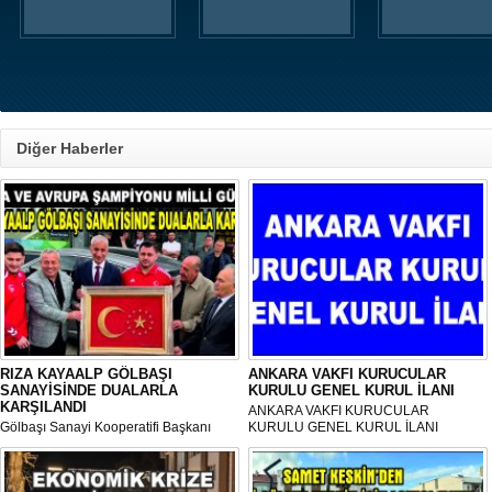
Diğer Haberler
RIZA KAYAALP GÖLBAŞI
ANKARA VAKFI KURUCULAR
SANAYİSİNDE DUALARLA
KURULU GENEL KURUL İLANI
KARŞILANDI
ANKARA VAKFI KURUCULAR
Gölbaşı Sanayi Kooperatifi Başkanı
KURULU GENEL KURUL İLANI
Mehmet Aktay öncülüğünde, sanayi
esnafı adına düzenlenen anlamlı anma
programı Sanayi Camii’nde yoğun