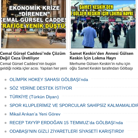
esnafı adına düzenlenen anlamlı anma
programı Sanayi Camii’nde yoğun
katılımla gerçekleştirildi.
Cemal Gürsel Caddesi’nde Çözüm
Samet Keskin’den Annesi Gülsen
Değil Ceza Üretiliyor
Keskin İçin Lokma Hayrı
Cemal Gürsel Caddesi’nin bugün
Merhume Gülsen Keskin’in ruhu için
geldiği nokta içler acısı. Yapılan her yeni
oğlu Samet Keskin tarafından Gölbaşı
uygulama sorunu çözmek bir yana,
Meydanı’nda bulunan Bozkurt Heykeli
adeta başka bir noktaya taşıyor
önünde lokma ikramı gerçekleştirildi.
OLİMPİK HOKEY SAHASI GÖLBAŞI’nda
Düzenlenen hayra çok sayıda siyasi
temsilci, sivil toplum kuruluşu üyeleri ve
SÖZ YERİNE DESTEK İSTİYOR
vatandaşlar katıldı.
TÜRKİYE (Türkün Diyarı)
SPOR KLUPLERİMİZ VE SPORCULAR SAHİPSİZ KALMAMALIDI
Mikail Arıkan’a Yeni Görev
RECEP TAYYİP ERDOĞAN 15 TEMMUZ’da GÖLBAŞI’nda
ODABAŞI’NIN GİZLİ ZİYARETLERİ SİYASETİ KARIŞTIRDI!