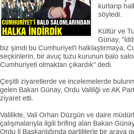
kurtarıp hal
söyledi.
Kültür ve T
Günay, ''İdd
biz şimdi bu Cumhuriyet'i halklaştırmaya, C
seçkinlerin, bir avuç tuzu kurunun balo sal
Cumhuriyeti olmaktan çıkardık'' dedi.
Çeşitli ziyaretlerde ve incelemelerde bulu
gelen Bakan Günay, Ordu Valiliği ve AK Part
ziyaret etti.
Valilikte, Vali Orhan Düzgün ve daire müdür
çalışmalarıyla ilgili brifing alan Bakan Güna
Ordu İl Başkanlığında partililerle bir araya ge