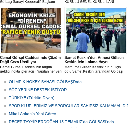
Gölbaşı Sanayi Kooperatifi Başkanı
KURULU GENEL KURUL İLANI
Mehmet Aktay öncülüğünde, sanayi
esnafı adına düzenlenen anlamlı anma
programı Sanayi Camii’nde yoğun
katılımla gerçekleştirildi.
Cemal Gürsel Caddesi’nde Çözüm
Samet Keskin’den Annesi Gülsen
Değil Ceza Üretiliyor
Keskin İçin Lokma Hayrı
Cemal Gürsel Caddesi’nin bugün
Merhume Gülsen Keskin’in ruhu için
geldiği nokta içler acısı. Yapılan her yeni
oğlu Samet Keskin tarafından Gölbaşı
uygulama sorunu çözmek bir yana,
Meydanı’nda bulunan Bozkurt Heykeli
adeta başka bir noktaya taşıyor
önünde lokma ikramı gerçekleştirildi.
OLİMPİK HOKEY SAHASI GÖLBAŞI’nda
Düzenlenen hayra çok sayıda siyasi
temsilci, sivil toplum kuruluşu üyeleri ve
SÖZ YERİNE DESTEK İSTİYOR
vatandaşlar katıldı.
TÜRKİYE (Türkün Diyarı)
SPOR KLUPLERİMİZ VE SPORCULAR SAHİPSİZ KALMAMALIDI
Mikail Arıkan’a Yeni Görev
RECEP TAYYİP ERDOĞAN 15 TEMMUZ’da GÖLBAŞI’nda