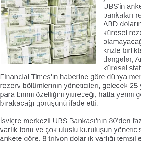
UBS'in anke
bankaları re
ABD dolarını
küresel rez
olamayacağı
krizle birl
dengeler, A
küresel sta
Financial Times'ın haberine göre dünya me
rezerv bölümlerinin yöneticileri, gelecek 25 
para birimi özelliğini yitireceği, hatta yerini 
bırakacağı görüşünü ifade etti.
İsviçre merkezli UBS Bankası'nın 80'den fa
varlık fonu ve çok uluslu kuruluşun yönetici
ankete göre, 8 trilyon dolarlık varlığı temsil 