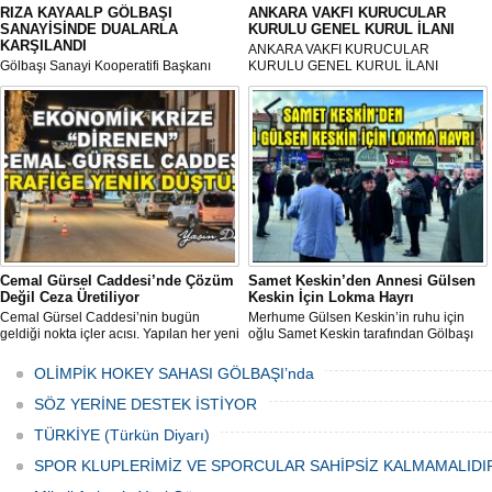
RIZA KAYAALP GÖLBAŞI
ANKARA VAKFI KURUCULAR
SANAYİSİNDE DUALARLA
KURULU GENEL KURUL İLANI
KARŞILANDI
ANKARA VAKFI KURUCULAR
Gölbaşı Sanayi Kooperatifi Başkanı
KURULU GENEL KURUL İLANI
Mehmet Aktay öncülüğünde, sanayi
esnafı adına düzenlenen anlamlı anma
programı Sanayi Camii’nde yoğun
katılımla gerçekleştirildi.
Cemal Gürsel Caddesi’nde Çözüm
Samet Keskin’den Annesi Gülsen
Değil Ceza Üretiliyor
Keskin İçin Lokma Hayrı
Cemal Gürsel Caddesi’nin bugün
Merhume Gülsen Keskin’in ruhu için
geldiği nokta içler acısı. Yapılan her yeni
oğlu Samet Keskin tarafından Gölbaşı
uygulama sorunu çözmek bir yana,
Meydanı’nda bulunan Bozkurt Heykeli
adeta başka bir noktaya taşıyor
önünde lokma ikramı gerçekleştirildi.
OLİMPİK HOKEY SAHASI GÖLBAŞI’nda
Düzenlenen hayra çok sayıda siyasi
temsilci, sivil toplum kuruluşu üyeleri ve
SÖZ YERİNE DESTEK İSTİYOR
vatandaşlar katıldı.
TÜRKİYE (Türkün Diyarı)
SPOR KLUPLERİMİZ VE SPORCULAR SAHİPSİZ KALMAMALIDI