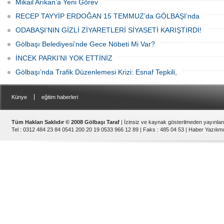
Mikail Arıkan’a Yeni Görev
RECEP TAYYİP ERDOĞAN 15 TEMMUZ’da GÖLBAŞI’nda
ODABAŞI’NIN GİZLİ ZİYARETLERİ SİYASETİ KARIŞTIRDI!
Gölbaşı Belediyesi’nde Gece Nöbeti Mi Var?
İNCEK PARKI’NI YOK ETTİNİZ
Gölbaşı’nda Trafik Düzenlemesi Krizi: Esnaf Tepkili,
|
Künye
eğitim haberleri
Tüm Hakları Saklıdır © 2008 Gölbaşı Taraf
| İzinsiz ve kaynak gösterilmeden yayınla
Tel : 0312 484 23 84 0541 200 20 19 0533 966 12 89 | Faks : 485 04 53 |
Haber Yazılımı