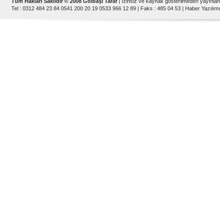
Tüm Hakları Saklıdır © 2008 Gölbaşı Taraf
| İzinsiz ve kaynak gösterilmeden yayınla
Tel : 0312 484 23 84 0541 200 20 19 0533 966 12 89 | Faks : 485 04 53 |
Haber Yazılımı