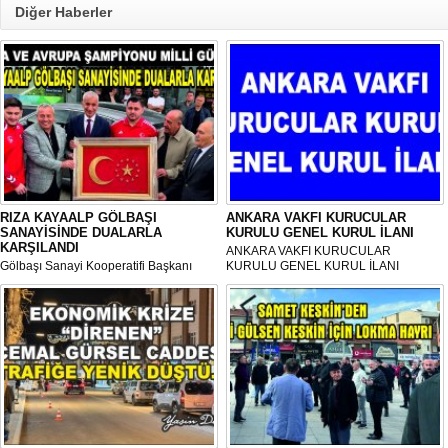
Diğer Haberler
RIZA KAYAALP GÖLBAŞI
ANKARA VAKFI KURUCULAR
SANAYİSİNDE DUALARLA
KURULU GENEL KURUL İLANI
KARŞILANDI
ANKARA VAKFI KURUCULAR
Gölbaşı Sanayi Kooperatifi Başkanı
KURULU GENEL KURUL İLANI
Mehmet Aktay öncülüğünde, sanayi
esnafı adına düzenlenen anlamlı anma
programı Sanayi Camii’nde yoğun
katılımla gerçekleştirildi.