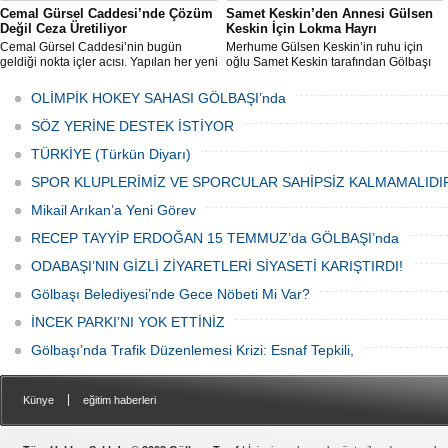
Cemal Gürsel Caddesi’nde Çözüm
Samet Keskin’den Annesi Gülsen
Değil Ceza Üretiliyor
Keskin İçin Lokma Hayrı
Cemal Gürsel Caddesi’nin bugün
Merhume Gülsen Keskin’in ruhu için
geldiği nokta içler acısı. Yapılan her yeni
oğlu Samet Keskin tarafından Gölbaşı
uygulama sorunu çözmek bir yana,
Meydanı’nda bulunan Bozkurt Heykeli
adeta başka bir noktaya taşıyor
önünde lokma ikramı gerçekleştirildi.
OLİMPİK HOKEY SAHASI GÖLBAŞI’nda
Düzenlenen hayra çok sayıda siyasi
temsilci, sivil toplum kuruluşu üyeleri ve
SÖZ YERİNE DESTEK İSTİYOR
vatandaşlar katıldı.
TÜRKİYE (Türkün Diyarı)
SPOR KLUPLERİMİZ VE SPORCULAR SAHİPSİZ KALMAMALIDI
Mikail Arıkan’a Yeni Görev
RECEP TAYYİP ERDOĞAN 15 TEMMUZ’da GÖLBAŞI’nda
ODABAŞI’NIN GİZLİ ZİYARETLERİ SİYASETİ KARIŞTIRDI!
Gölbaşı Belediyesi’nde Gece Nöbeti Mi Var?
İNCEK PARKI’NI YOK ETTİNİZ
Gölbaşı’nda Trafik Düzenlemesi Krizi: Esnaf Tepkili,
|
Künye
eğitim haberleri