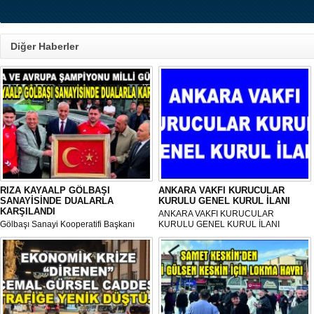
Diğer Haberler
RIZA KAYAALP GÖLBAŞI
ANKARA VAKFI KURUCULAR
SANAYİSİNDE DUALARLA
KURULU GENEL KURUL İLANI
KARŞILANDI
ANKARA VAKFI KURUCULAR
Gölbaşı Sanayi Kooperatifi Başkanı
KURULU GENEL KURUL İLANI
Mehmet Aktay öncülüğünde, sanayi
esnafı adına düzenlenen anlamlı anma
programı Sanayi Camii’nde yoğun
katılımla gerçekleştirildi.