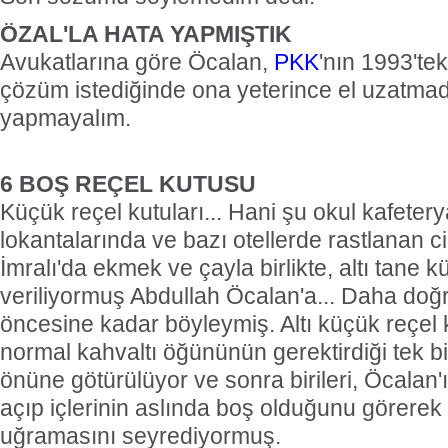
ÖZAL'LA HATA YAPMIŞTIK
Avukatlarına göre Öcalan,
PKK
'nın 1993'teki
çözüm istediğinde ona yeterince el uzatmad
yapmayalım.
6 BOŞ REÇEL KUTUSU
Küçük reçel kutuları... Hani şu okul kafetery
lokantalarında ve bazı otellerde rastlanan c
İmralı'da ekmek ve çayla birlikte, altı tane 
veriliyormuş Abdullah Öcalan'a... Daha doğr
öncesine kadar böyleymiş. Altı küçük reçel 
normal kahvaltı öğününün gerektirdiği tek bi
önüne götürülüyor ve sonra birileri, Öcalan'ı
açıp içlerinin aslında boş olduğunu görerek 
uğramasını seyrediyormuş.