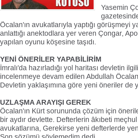
Yasemin Ço
gazetesind
Öcalan'ın avukatlarıyla yaptığı görüşmeyi ya
anlattığı anektodlara yer veren Çongar, Apo'
yapılan oyunu köşesine taşıdı.
YENİ ÖNERİLER YAPABİLİRİM
İmralı'da hazırladığı yol haritası devletin ilgi
incelenmeye devam edilen Abdullah Öcalan,
Devletin yaklaşımına göre yeni öneriler de y
UZLAŞMA ARAYIŞI GEREK
Öcalan'ın Kürt sorununda çözüm için öneriler
bir aydır devlette. Defterlerin âkıbeti meçh
avukatlarına, Gerekirse yeni defterlerde yen
Son sözümü söylemedim dedi.