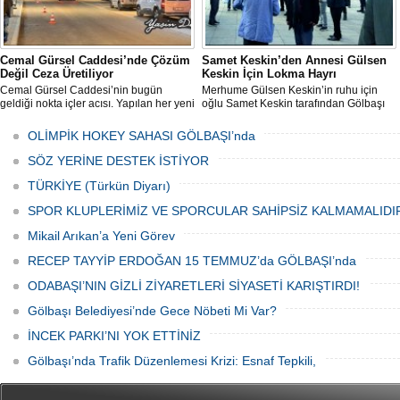
Cemal Gürsel Caddesi’nde Çözüm
Samet Keskin’den Annesi Gülsen
Değil Ceza Üretiliyor
Keskin İçin Lokma Hayrı
Cemal Gürsel Caddesi’nin bugün
Merhume Gülsen Keskin’in ruhu için
geldiği nokta içler acısı. Yapılan her yeni
oğlu Samet Keskin tarafından Gölbaşı
uygulama sorunu çözmek bir yana,
Meydanı’nda bulunan Bozkurt Heykeli
adeta başka bir noktaya taşıyor
önünde lokma ikramı gerçekleştirildi.
OLİMPİK HOKEY SAHASI GÖLBAŞI’nda
Düzenlenen hayra çok sayıda siyasi
temsilci, sivil toplum kuruluşu üyeleri ve
SÖZ YERİNE DESTEK İSTİYOR
vatandaşlar katıldı.
TÜRKİYE (Türkün Diyarı)
SPOR KLUPLERİMİZ VE SPORCULAR SAHİPSİZ KALMAMALIDI
Mikail Arıkan’a Yeni Görev
RECEP TAYYİP ERDOĞAN 15 TEMMUZ’da GÖLBAŞI’nda
ODABAŞI’NIN GİZLİ ZİYARETLERİ SİYASETİ KARIŞTIRDI!
Gölbaşı Belediyesi’nde Gece Nöbeti Mi Var?
İNCEK PARKI’NI YOK ETTİNİZ
Gölbaşı’nda Trafik Düzenlemesi Krizi: Esnaf Tepkili,