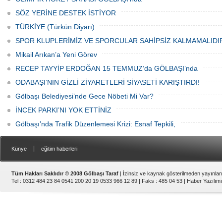
Düzenlenen hayra çok sayıda siyasi
temsilci, sivil toplum kuruluşu üyeleri ve
SÖZ YERİNE DESTEK İSTİYOR
vatandaşlar katıldı.
TÜRKİYE (Türkün Diyarı)
SPOR KLUPLERİMİZ VE SPORCULAR SAHİPSİZ KALMAMALIDI
Mikail Arıkan’a Yeni Görev
RECEP TAYYİP ERDOĞAN 15 TEMMUZ’da GÖLBAŞI’nda
ODABAŞI’NIN GİZLİ ZİYARETLERİ SİYASETİ KARIŞTIRDI!
Gölbaşı Belediyesi’nde Gece Nöbeti Mi Var?
İNCEK PARKI’NI YOK ETTİNİZ
Gölbaşı’nda Trafik Düzenlemesi Krizi: Esnaf Tepkili,
|
Künye
eğitim haberleri
Tüm Hakları Saklıdır © 2008 Gölbaşı Taraf
| İzinsiz ve kaynak gösterilmeden yayınla
Tel : 0312 484 23 84 0541 200 20 19 0533 966 12 89 | Faks : 485 04 53 |
Haber Yazılımı