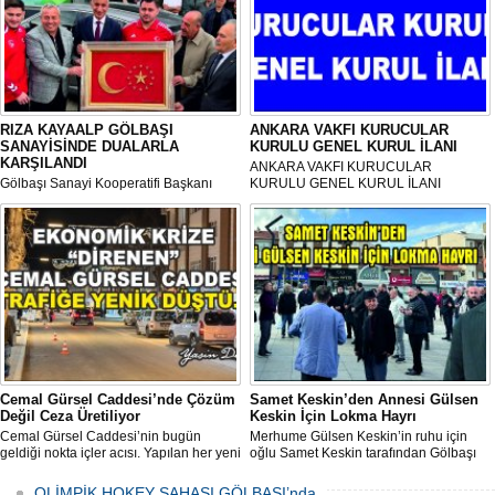
RIZA KAYAALP GÖLBAŞI
ANKARA VAKFI KURUCULAR
SANAYİSİNDE DUALARLA
KURULU GENEL KURUL İLANI
KARŞILANDI
ANKARA VAKFI KURUCULAR
Gölbaşı Sanayi Kooperatifi Başkanı
KURULU GENEL KURUL İLANI
Mehmet Aktay öncülüğünde, sanayi
esnafı adına düzenlenen anlamlı anma
programı Sanayi Camii’nde yoğun
katılımla gerçekleştirildi.
Cemal Gürsel Caddesi’nde Çözüm
Samet Keskin’den Annesi Gülsen
Değil Ceza Üretiliyor
Keskin İçin Lokma Hayrı
Cemal Gürsel Caddesi’nin bugün
Merhume Gülsen Keskin’in ruhu için
geldiği nokta içler acısı. Yapılan her yeni
oğlu Samet Keskin tarafından Gölbaşı
uygulama sorunu çözmek bir yana,
Meydanı’nda bulunan Bozkurt Heykeli
adeta başka bir noktaya taşıyor
önünde lokma ikramı gerçekleştirildi.
OLİMPİK HOKEY SAHASI GÖLBAŞI’nda