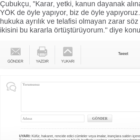
Çubukçu, "Karar, yetki, kanun dayanak alınar
YÖK de öyle yapıyor, biz de öyle yapıyoruz
hukuka ayrılık ve telafisi olmayan zarar sö
ikisini bu kararla örtüştürüyorum." diye ko
Tweet
UYARI:
Küfür, hakaret, rencide edici cümleler veya imalar, inançlara saldırı içere