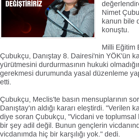
değerlendir
Nimet Çubu
kanun bile d
konuştu.
Milli Eğiti
Çubukçu, Danıştay 8. Dairesi'nin YÖK'ün ka
yürütmesini durdurmasının hukuki olmadığı
gerekmesi durumunda yasal düzenleme yapa
etti.
Çubukçu, Meclis'te basın mensuplarının sor
Danıştay'ın aldığı kararı eleştirdi. "Verilen k
diye soran Çubukçu, "Vicdani ve toplumsal k
bir şey adil değil. Bunun gençlerin vicdanı
vicdanımda hiç bir karşılığı yok." dedi.