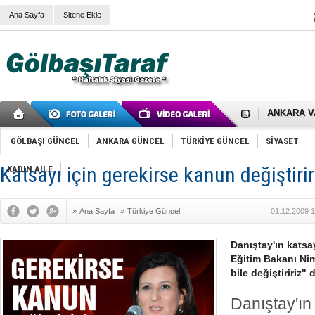
Ana Sayfa
Sitene Ekle
RIZA KAY
ANKARA V
Gölbaşı’nd
Cemal Gürs
Samet Kesk
GÖLBAŞI GÜNCEL
ANKARA GÜNCEL
TÜRKİYE GÜNCEL
SİYASET
FAİZ ORAN
OLİMPİK 
Katsayı için gerekirse kanun değiştirir
KADIN AİLE
SÖZ YERİ
TÜRKİYE (T
SPOR KLU
»
Ana Sayfa
»
Türkiye Güncel
01.12.2009 1
Mikail Arı
RECEP TA
ODABAŞI’N
Danıştay'ın katsay
Gölbaşı Be
Eğitim Bakanı Ni
İNCEK PAR
bile değiştiririz"
Danıştay'ın 