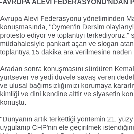
-AVRUPA ALEVİ FEDERASYONU'NDAN 
Avrupa Alevi Federasyonu yönetiminden M
konuşmasında, "Öymen'in Dersim olaylarıyla i
protesto ediyor ve toplantıyı terkediyoruz." 
müdahalesiyle pankart açan ve slogan atan b
toplantıya 15 dakika ara verilmesine neden 
Aradan sonra konuşmasını sürdüren Kemal K
yurtsever ve yedi düvele savaş veren dedel
ve ulusal bağımsızlığımızı korumaya kararlı
kimliği ve dini kendine aittir ve siyasetin ko
konuştu.
"Dünyanın artık terkettiği yöntemin 21. yüzy
uygulanıp CHP'nin ele geçirilmek istendiğin