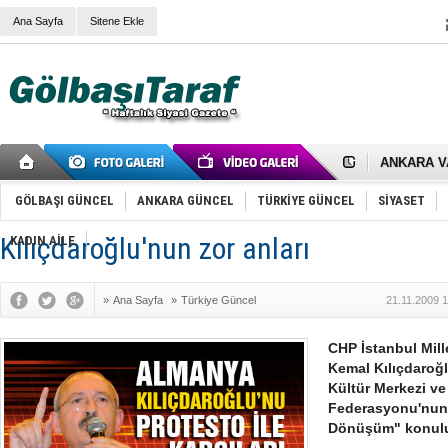
Ana Sayfa
Sitene Ekle
RIZA KAY
ANKARA V
Gölbaşı’nd
Cemal Gürs
Samet Kesk
GÖLBAŞI GÜNCEL
ANKARA GÜNCEL
TÜRKİYE GÜNCEL
SİYASET
FAİZ ORAN
OLİMPİK 
Kılıçdaroğlu'nun zor anları
KADIN AİLE
SÖZ YERİ
TÜRKİYE (T
SPOR KLU
»
Ana Sayfa
»
Türkiye Güncel
21.11.2009 
Mikail Arı
RECEP TA
ODABAŞI’N
CHP İstanbul Mill
Gölbaşı Be
Kemal Kılıçdaroğ
İNCEK PAR
Kültür Merkezi v
Federasyonu'nun 
Dönüşüm" konulu 