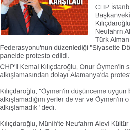
CHP İstanbu
Başkanveki
Kılıçdaroğl
Neufahrn Al
Türk Alman
Federasyonu'nun düzenlediği "Siyasette D
panelde protesto edildi.
CHP'li Kemal Kılıçdaroğlu, Onur Öymen'in s
alkışlamasından dolayı Alamanya'da protest
Kılıçdaroğlu, "Öymen'in düşünceme uygun bö
alkışlamadığım yerler de var ve Öymen'in o
alkışlamadık" dedi.
Kılıçdaroğlu, Münih'te Neufahrn Alevi Kültü