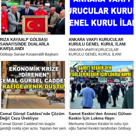
RIZA KAYAALP GÖLBAŞI
ANKARA VAKFI KURUCULAR
SANAYİSİNDE DUALARLA
KURULU GENEL KURUL İLANI
KARŞILANDI
ANKARA VAKFI KURUCULAR
Gölbaşı Sanayi Kooperatifi Başkanı
KURULU GENEL KURUL İLANI
Mehmet Aktay öncülüğünde, sanayi
esnafı adına düzenlenen anlamlı anma
programı Sanayi Camii’nde yoğun
katılımla gerçekleştirildi.
Cemal Gürsel Caddesi’nde Çözüm
Samet Keskin’den Annesi Gülsen
Değil Ceza Üretiliyor
Keskin İçin Lokma Hayrı
Cemal Gürsel Caddesi’nin bugün
Merhume Gülsen Keskin’in ruhu için
geldiği nokta içler acısı. Yapılan her yeni
oğlu Samet Keskin tarafından Gölbaşı
uygulama sorunu çözmek bir yana,
Meydanı’nda bulunan Bozkurt Heykeli