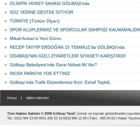
adeta başka bir noktaya taşıyor
önünde lokma ikramı gerçekleştirildi.
OLİMPİK HOKEY SAHASI GÖLBAŞI’nda
Düzenlenen hayra çok sayıda siyasi
temsilci, sivil toplum kuruluşu üyeleri ve
SÖZ YERİNE DESTEK İSTİYOR
vatandaşlar katıldı.
TÜRKİYE (Türkün Diyarı)
SPOR KLUPLERİMİZ VE SPORCULAR SAHİPSİZ KALMAMALIDI
Mikail Arıkan’a Yeni Görev
RECEP TAYYİP ERDOĞAN 15 TEMMUZ’da GÖLBAŞI’nda
ODABAŞI’NIN GİZLİ ZİYARETLERİ SİYASETİ KARIŞTIRDI!
Gölbaşı Belediyesi’nde Gece Nöbeti Mi Var?
İNCEK PARKI’NI YOK ETTİNİZ
Gölbaşı’nda Trafik Düzenlemesi Krizi: Esnaf Tepkili,
|
Künye
eğitim haberleri
Tüm Hakları Saklıdır © 2008 Gölbaşı Taraf
| İzinsiz ve kaynak gösterilmeden yayınla
Tel : 0312 484 23 84 0541 200 20 19 0533 966 12 89 | Faks : 485 04 53 |
Haber Yazılımı