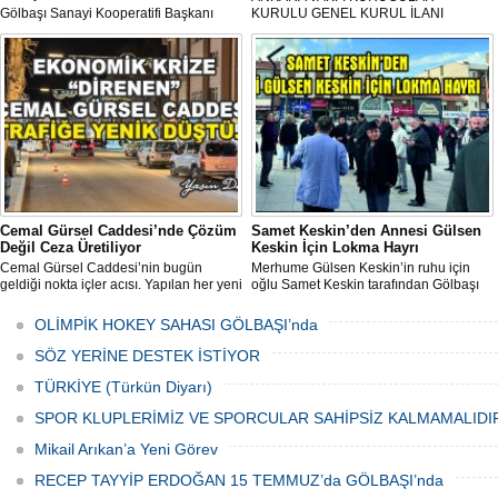
Gölbaşı Sanayi Kooperatifi Başkanı
KURULU GENEL KURUL İLANI
Mehmet Aktay öncülüğünde, sanayi
esnafı adına düzenlenen anlamlı anma
programı Sanayi Camii’nde yoğun
katılımla gerçekleştirildi.
Cemal Gürsel Caddesi’nde Çözüm
Samet Keskin’den Annesi Gülsen
Değil Ceza Üretiliyor
Keskin İçin Lokma Hayrı
Cemal Gürsel Caddesi’nin bugün
Merhume Gülsen Keskin’in ruhu için
geldiği nokta içler acısı. Yapılan her yeni
oğlu Samet Keskin tarafından Gölbaşı
uygulama sorunu çözmek bir yana,
Meydanı’nda bulunan Bozkurt Heykeli
adeta başka bir noktaya taşıyor
önünde lokma ikramı gerçekleştirildi.
OLİMPİK HOKEY SAHASI GÖLBAŞI’nda
Düzenlenen hayra çok sayıda siyasi
temsilci, sivil toplum kuruluşu üyeleri ve
SÖZ YERİNE DESTEK İSTİYOR
vatandaşlar katıldı.
TÜRKİYE (Türkün Diyarı)
SPOR KLUPLERİMİZ VE SPORCULAR SAHİPSİZ KALMAMALIDI
Mikail Arıkan’a Yeni Görev
RECEP TAYYİP ERDOĞAN 15 TEMMUZ’da GÖLBAŞI’nda