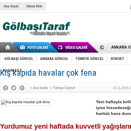
Ana Sayfa
Sitene Ekle
RIZA KAY
ANKARA V
Gölbaşı’nd
Cemal Gürs
Samet Kesk
GÖLBAŞI GÜNCEL
ANKARA GÜNCEL
TÜRKİYE GÜNCEL
SİYASET
FAİZ ORAN
OLİMPİK 
Kış kapıda havalar çok fena
KADIN AİLE
SÖZ YERİ
TÜRKİYE (T
SPOR KLU
»
Ana Sayfa
»
Türkiye Güncel
16.11.2008 
Mikail Arı
RECEP TA
ODABAŞI’N
Yeni haftayla birl
Gölbaşı Be
iyice hissedeceği
İNCEK PAR
haritalı hava dur
Yurdumuz yeni haftada kuvvetli yağışlar