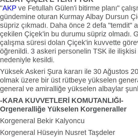
"
AKP
ve Fetullah Gülen'i bitirme planı" çalı
gündemine oturan Kurmay Albay Dursun Çiç
süpriz çıkmadı. Daha önce 2 defa "temdit" 
çekilen Çiçek'in bu durumu süpriz olmadı.
çalışma süresi dolan Çiçek'in kuvvette görev
öğrenildi. 3 askeri personelin TSK ile ilişkisi i
nedeniyle kesildi.
Yüksek Askeri Şura kararı ile 30 Ağustos 20
olmak üzere bir üst rütbeye yükselen general
general ve amiralliğe yükselen albaylar şunl
-KARA KUVVETLERİ KOMUTANLIĞI-
Orgeneralliğe Yükselen Korgeneraller
Korgeneral Bekir Kalyoncu
Korgeneral Hüseyin Nusret Taşdeler