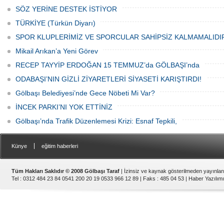
temsilci, sivil toplum kuruluşu üyeleri ve
SÖZ YERİNE DESTEK İSTİYOR
vatandaşlar katıldı.
TÜRKİYE (Türkün Diyarı)
SPOR KLUPLERİMİZ VE SPORCULAR SAHİPSİZ KALMAMALIDI
Mikail Arıkan’a Yeni Görev
RECEP TAYYİP ERDOĞAN 15 TEMMUZ’da GÖLBAŞI’nda
ODABAŞI’NIN GİZLİ ZİYARETLERİ SİYASETİ KARIŞTIRDI!
Gölbaşı Belediyesi’nde Gece Nöbeti Mi Var?
İNCEK PARKI’NI YOK ETTİNİZ
Gölbaşı’nda Trafik Düzenlemesi Krizi: Esnaf Tepkili,
|
Künye
eğitim haberleri
Tüm Hakları Saklıdır © 2008 Gölbaşı Taraf
| İzinsiz ve kaynak gösterilmeden yayınla
Tel : 0312 484 23 84 0541 200 20 19 0533 966 12 89 | Faks : 485 04 53 |
Haber Yazılımı