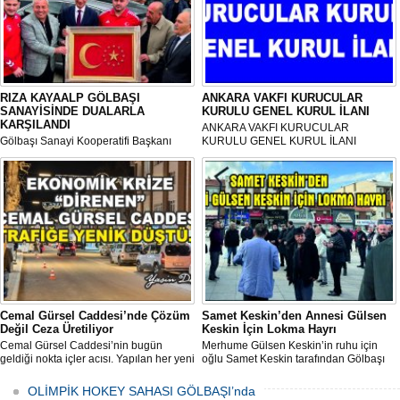
RIZA KAYAALP GÖLBAŞI
ANKARA VAKFI KURUCULAR
SANAYİSİNDE DUALARLA
KURULU GENEL KURUL İLANI
KARŞILANDI
ANKARA VAKFI KURUCULAR
Gölbaşı Sanayi Kooperatifi Başkanı
KURULU GENEL KURUL İLANI
Mehmet Aktay öncülüğünde, sanayi
esnafı adına düzenlenen anlamlı anma
programı Sanayi Camii’nde yoğun
katılımla gerçekleştirildi.
Cemal Gürsel Caddesi’nde Çözüm
Samet Keskin’den Annesi Gülsen
Değil Ceza Üretiliyor
Keskin İçin Lokma Hayrı
Cemal Gürsel Caddesi’nin bugün
Merhume Gülsen Keskin’in ruhu için
geldiği nokta içler acısı. Yapılan her yeni
oğlu Samet Keskin tarafından Gölbaşı
uygulama sorunu çözmek bir yana,
Meydanı’nda bulunan Bozkurt Heykeli
adeta başka bir noktaya taşıyor
önünde lokma ikramı gerçekleştirildi.
OLİMPİK HOKEY SAHASI GÖLBAŞI’nda
Düzenlenen hayra çok sayıda siyasi