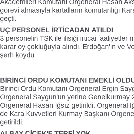
Akademileri Komutanı Orgeneral Hasan Aksa
görevi almasıyla kartalların komutanlığı Ka
geçti.
ÜÇ PERSONEL İRTİCADAN ATILDI
3 personelin TSK ile ilişiği irticai faaliyetler
karar oy çokluğuyla alındı. Erdoğan'ın ve V
şerh koydu
BİRİNCİ ORDU KOMUTANI EMEKLİ OLD
Birinci Ordu Komutanı Orgeneral Ergin Sayg
Orgeneral Saygun'un yerine Genelkurmay 2
Orgeneral Hasan Iğsız getirildi. Orgeneral 
de Kara Kuvvetleri Kurmay Başkanı Orgene
getirildi.
ALBAY ÇİÇEK'E TERFİ YOK