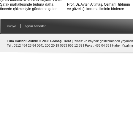
Şafak Mahallesi Muhtarı Bayram Özkan
Şafak mahallesinde buluna daha
Prof. Dr. Ayten Altıntaş, Osmanlı tıbbının
öncede çökmesiyle gündeme gelen
ve güzelliği koruma ilminin binlerce
yolun bir an önce yapılmasını istedi.
yıllık Hint, Arap, İslam ve Roma kültür
birikimi kullanılarak oluştuğunu
söylüyor. Bu ise insan aklını zorlayacak
|
Künye
eğitim haberleri
muazzamlıkta bir bilgi dağarcığı demek.
Tüm Hakları Saklıdır © 2008 Gölbaşı Taraf
| İzinsiz ve kaynak gösterilmeden yayınla
Tel : 0312 484 23 84 0541 200 20 19 0533 966 12 89 | Faks : 485 04 53 |
Haber Yazılımı