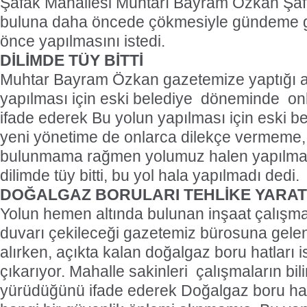
Şafak Mahallesi Muhtarı Bayram Özkan Şaf
buluna daha öncede çökmesiyle gündeme ge
önce yapılmasını istedi.
DİLİMDE TÜY BİTTİ
Muhtar Bayram Özkan gazetemize yaptığı a
yapılması için eski belediye
döneminde
on
ifade ederek Bu yolun yapılması için eski b
yeni yönetime de onlarca dilekçe vermeme, 
bulunmama rağmen yolumuz halen yapılmadı
dilimde tüy bitti, bu yol hala yapılmadı dedi.
DOĞALGAZ BORULARI TEHLİKE YARAT
Yolun hemen altında bulunan inşaat çalışmas
duvarı çekileceği gazetemiz bürosuna gelen 
alırken, açıkta kalan doğalgaz boru hatları 
çıkarıyor. Mahalle sakinleri
çalışmaların bili
yürüdüğünü ifade ederek Doğalgaz boru hatl