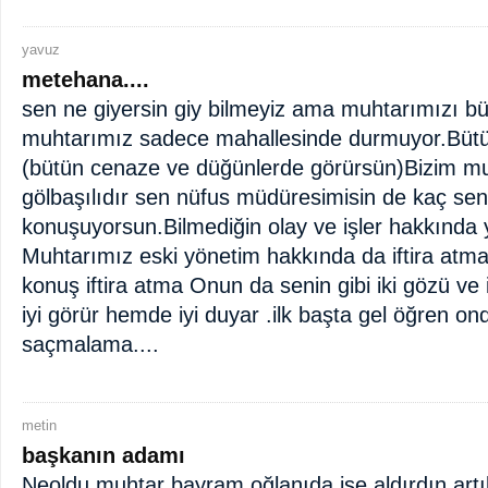
yavuz
metehana....
sen ne giyersin giy bilmeyiz ama muhtarımızı bü
muhtarımız sadece mahallesinde durmuyor.Bütü
(bütün cenaze ve düğünlerde görürsün)Bizim mu
gölbaşılıdır sen nüfus müdüresimisin de kaç sen
konuşuyorsun.Bilmediğin olay ve işler hakkınd
Muhtarımız eski yönetim hakkında da iftira atma
konuş iftira atma Onun da senin gibi iki gözü ve 
iyi görür hemde iyi duyar .ilk başta gel öğren o
saçmalama....
metin
başkanın adamı
Neoldu muhtar bayram.oğlanıda işe aldırdın.artı