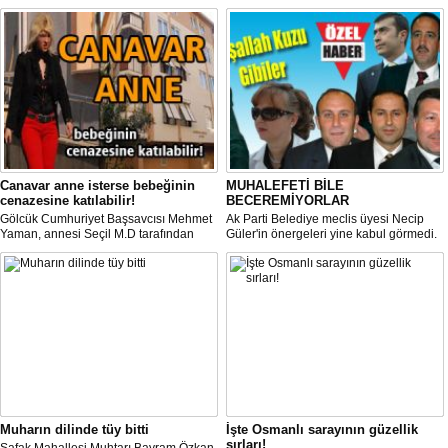
Canavar anne isterse bebeğinin
MUHALEFETİ BİLE
cenazesine katılabilir!
BECEREMİYORLAR
Gölcük Cumhuriyet Başsavcısı Mehmet
Ak Parti Belediye meclis üyesi Necip
Yaman, annesi Seçil M.D tarafından
Güler'in önergeleri yine kabul görmedi.
evde yalnız bırakılması sonucu ölen
Ak Partili meclis üyeleri ise Necip
Berk bebeğin ilk muayenesinde açlık ve
Güler'in bazı önergelerine imza her
susuzluktan kaynaklı sıvı kaybı
nedense imza atmıyorlar.
nedeniyle öldüğü kanaatinin
oluştuğunu kaydetti.
Muharın dilinde tüy bitti
İşte Osmanlı sarayının güzellik
sırları!